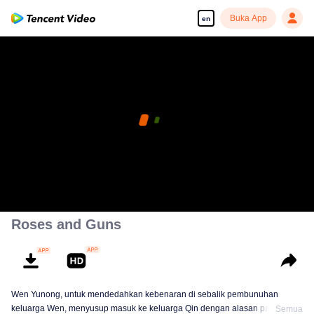
Buka App
en
Roses and Guns
Wen Yunong, untuk mendedahkan kebenaran di sebalik pembunuhan
keluarga Wen, menyusup masuk ke keluarga Qin dengan alasan palsu.
Semua