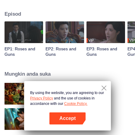
Namun, dia secara tidak dijangka berjumpa semula dengan bekas
kekasihnya, Qin Kewen, yang dia berpisah tiga tahun lalu. Misi dia
Episod
menghadapi halangan berulang kali ketika Qin Kewen kembali dengan
sumpah untuk balas dendam, bertekad untuk mendedahkan Wen Yunong
sebagai penipuan cinta. Walaupun sikap mereka bermusuh, emosi mereka
semakin mendalam dengan setiap pertemuan.
VIP
VIP
EP1: Roses and
EP2: Roses and
EP3: Roses and
EP4
Guns
Guns
Guns
Gu
Mungkin anda suka
By using the website, you are agreeing to our
Dangerous Love
Privacy Policy
and the use of cookies in
accordance with our
Cookie Policy.
Accept
Loving The Lie
Buka App