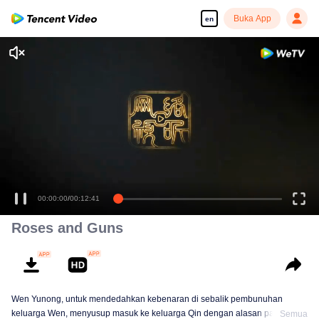
Buka App
en
Enjoy smooth and HD episodes
00:00:00
/
00:12:41
Roses and Guns
Wen Yunong, untuk mendedahkan kebenaran di sebalik pembunuhan
keluarga Wen, menyusup masuk ke keluarga Qin dengan alasan palsu.
Semua