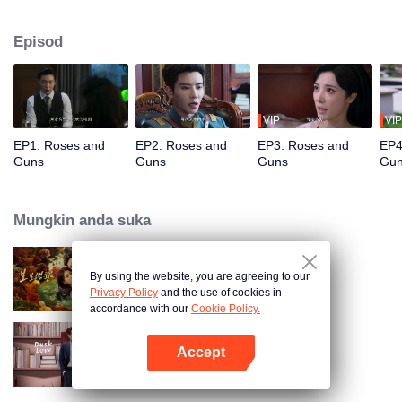
Namun, dia secara tidak dijangka berjumpa semula dengan bekas
kekasihnya, Qin Kewen, yang dia berpisah tiga tahun lalu. Misi dia
Episod
menghadapi halangan berulang kali ketika Qin Kewen kembali dengan
sumpah untuk balas dendam, bertekad untuk mendedahkan Wen Yunong
sebagai penipuan cinta. Walaupun sikap mereka bermusuh, emosi mereka
semakin mendalam dengan setiap pertemuan.
VIP
VIP
EP1: Roses and
EP2: Roses and
EP3: Roses and
EP4
Guns
Guns
Guns
Gu
Mungkin anda suka
By using the website, you are agreeing to our
Dangerous Love
Privacy Policy
and the use of cookies in
accordance with our
Cookie Policy.
Accept
Dusk Love
Buka App