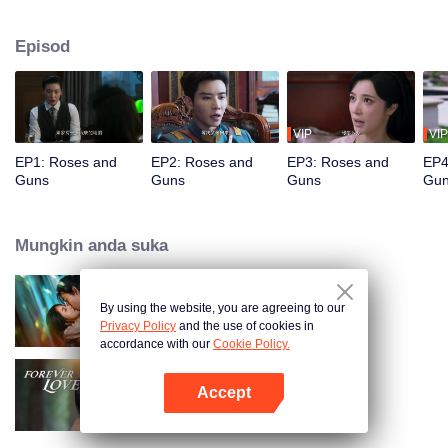
Namun, dia secara tidak dijangka berjumpa semula dengan bekas
kekasihnya, Qin Kewen, yang dia berpisah tiga tahun lalu. Misi dia
Episod
menghadapi halangan berulang kali ketika Qin Kewen kembali dengan
sumpah untuk balas dendam, bertekad untuk mendedahkan Wen Yunong
sebagai penipuan cinta. Walaupun sikap mereka bermusuh, emosi mereka
semakin mendalam dengan setiap pertemuan.
VIP
VIP
EP1: Roses and
EP2: Roses and
EP3: Roses and
EP4
Guns
Guns
Guns
Gu
Mungkin anda suka
By using the website, you are agreeing to our
Loving The Lie
Privacy Policy
and the use of cookies in
accordance with our
Cookie Policy.
Accept
Forever Love
Buka App