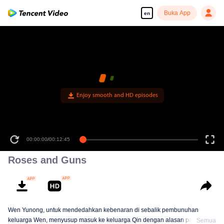
Buka App
en
00:00:00
/
00:12:45
Roses and Guns
Wen Yunong, untuk mendedahkan kebenaran di sebalik pembunuhan
keluarga Wen, menyusup masuk ke keluarga Qin dengan alasan palsu.
Semua