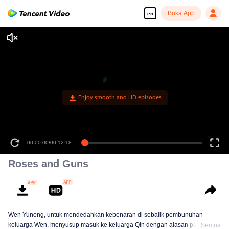
Buka App
en
Enjoy smooth and HD episodes
00:00:00
/
00:12:18
Roses and Guns
Wen Yunong, untuk mendedahkan kebenaran di sebalik pembunuhan
keluarga Wen, menyusup masuk ke keluarga Qin dengan alasan palsu.
Semua