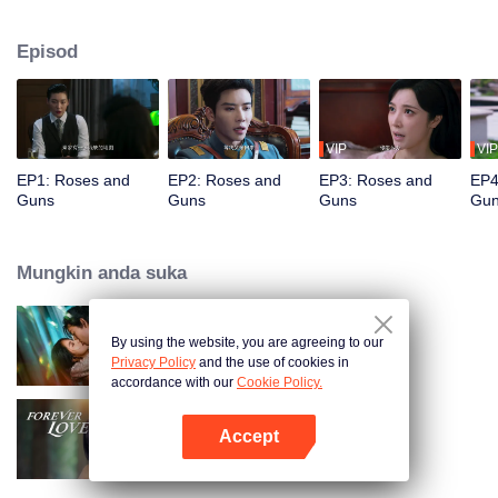
Namun, dia secara tidak dijangka berjumpa semula dengan bekas
kekasihnya, Qin Kewen, yang dia berpisah tiga tahun lalu. Misi dia
Episod
menghadapi halangan berulang kali ketika Qin Kewen kembali dengan
sumpah untuk balas dendam, bertekad untuk mendedahkan Wen Yunong
sebagai penipuan cinta. Walaupun sikap mereka bermusuh, emosi mereka
semakin mendalam dengan setiap pertemuan.
VIP
VIP
EP1: Roses and
EP2: Roses and
EP3: Roses and
EP4
Guns
Guns
Guns
Gu
Mungkin anda suka
By using the website, you are agreeing to our
Loving The Lie
Privacy Policy
and the use of cookies in
accordance with our
Cookie Policy.
Accept
Forever Love
Buka App