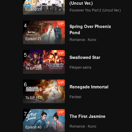
(Uncut Ver.)
Episod 25
Fourever You Part 2 (Uncut Ver.)
VIP
4
Spring Over Phoenix
Pond
Episod 21
Romance · Kuno
VIP
5
Swallowed Star
Fiksyen sains
To EP 235
VIP
6
Renegade Immortal
Fantasi
To EP 152
VIP
7
The First Jasmine
Romance · Kuno
Episod 40