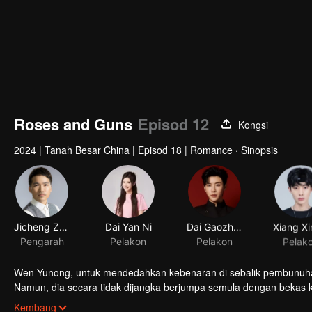
Roses and Guns
Episod 12
Kongsi
2024
|
Tanah Besar China
|
Episod 18
|
Romance · Sinopsis
Jicheng Zou
Dai Yan Ni
Dai Gaozheng
Pengarah
Pelakon
Pelakon
Pelak
Wen Yunong, untuk mendedahkan kebenaran di sebalik pembunuha
Namun, dia secara tidak dijangka berjumpa semula dengan bekas ke
halangan berulang kali ketika Qin Kewen kembali dengan sumpah
Kembang