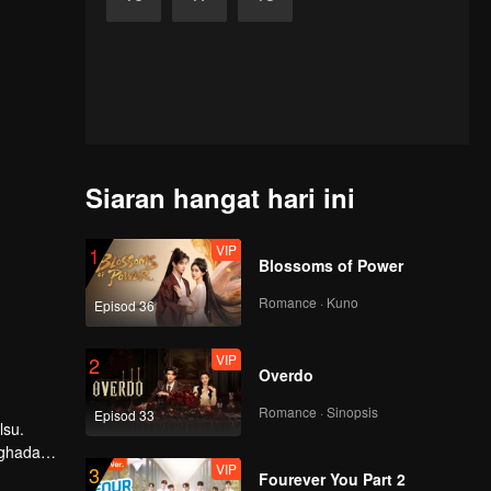
Siaran hangat hari ini
VIP
1
Blossoms of Power
Romance · Kuno
Episod 36
VIP
2
Overdo
Romance · Sinopsis
Episod 33
lsu.
nghadapi
VIP
3
ai
Fourever You Part 2