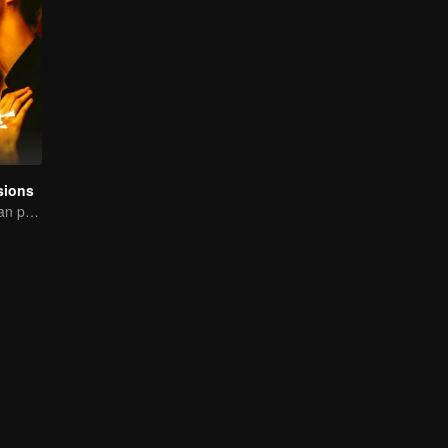
sions
Si manja kaya dan pembunuh kasar temui penebusan bersama！