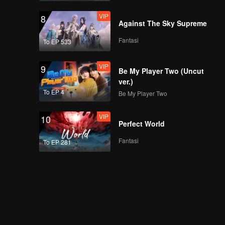
VIP
8
Against The Sky Supreme
Fantasi
To EP 533
VIP
9
Be My Player Two (Uncut
ver.)
To EP 4
Be My Player Two
VIP
10
Perfect World
Fantasi
To EP 281