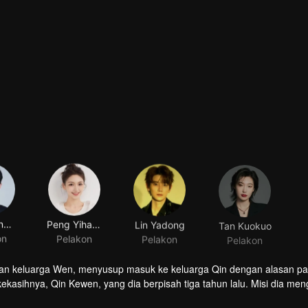
Xiang Xingyu
Peng Yihang
Lin Yadong
Tan Kuokuo
on
Pelakon
Pelakon
Pelakon
n keluarga Wen, menyusup masuk ke keluarga Qin dengan alasan pa
kasihnya, Qin Kewen, yang dia berpisah tiga tahun lalu. Misi dia me
 untuk balas dendam, bertekad untuk mendedahkan Wen Yunong sebag