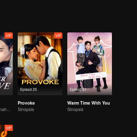
 semakin mendalam dengan setiap pertemuan.
VIP
VIP
Episod 25
Episod 31
Provoke
Warm Time With You
Dia adalah kelemahannya, namun juga pelindungnya
Sinopsis
Sinopsis
VIP