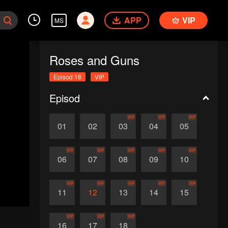
APP
VIP
MS
Roses and Guns
Episod 18
VIP
Episod
VIP
VIP
VIP
01
02
03
04
05
VIP
VIP
VIP
VIP
VIP
06
07
08
09
10
VIP
VIP
VIP
VIP
VIP
11
12
13
14
15
VIP
VIP
VIP
16
17
18