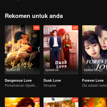
penipuan cinta. Walaupun sikap mereka bermusuh, emosi mereka
Rekomen untuk anda
VIP
VIP
Episod 24
Episod 24
Episod 30
Dangerous Love
Dusk Love
Forever Love
Perkahwinan dijadikan umpan untuk balas dendam!
Sinopsis
VIP
VIP