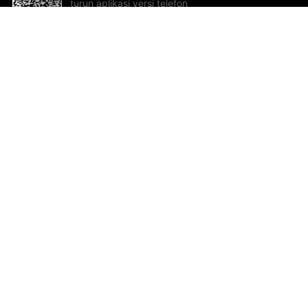
turun aplikasi versi telefon
bimbit!
Bantuan dan Maklum Balas
Te
Cadangan dan maklum balas
Se
Hu
Al
ted.