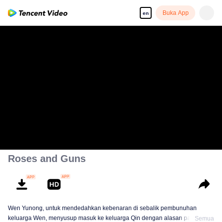
Buka App
en
Roses and Guns
Wen Yunong, untuk mendedahkan kebenaran di sebalik pembunuhan
keluarga Wen, menyusup masuk ke keluarga Qin dengan alasan palsu.
Semua