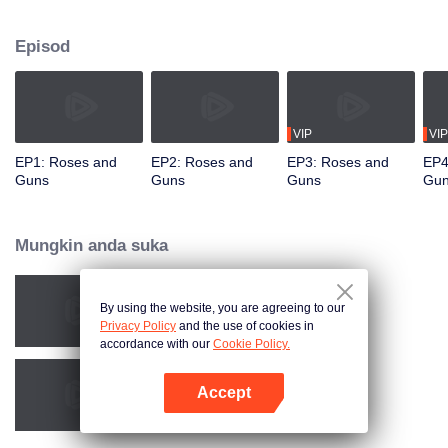
Namun, dia secara tidak dijangka berjumpa semula dengan bekas
kekasihnya, Qin Kewen, yang dia berpisah tiga tahun lalu. Misi dia
Episod
menghadapi halangan berulang kali ketika Qin Kewen kembali dengan
sumpah untuk balas dendam, bertekad untuk mendedahkan Wen Yunong
sebagai penipuan cinta. Walaupun sikap mereka bermusuh, emosi mereka
semakin mendalam dengan setiap pertemuan.
VIP
VIP
EP1: Roses and
EP2: Roses and
EP3: Roses and
EP4
Guns
Guns
Guns
Gu
Mungkin anda suka
By using the website, you are agreeing to our
Dangerous Love
Privacy Policy
and the use of cookies in
accordance with our
Cookie Policy.
Accept
Jangan Salahkan Aku Selingkuh
Buka App