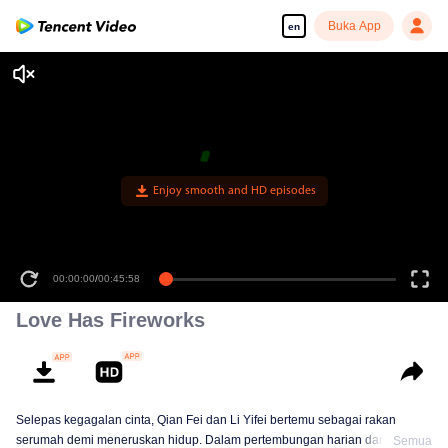
Buka App
en
Enjoy smooth and HD episodes
00:00:00
/
00:45:58
Love Has Fireworks
Selepas kegagalan cinta, Qian Fei dan Li Yifei bertemu sebagai rakan
serumah demi meneruskan hidup. Dalam pertembungan harian dan
Semua