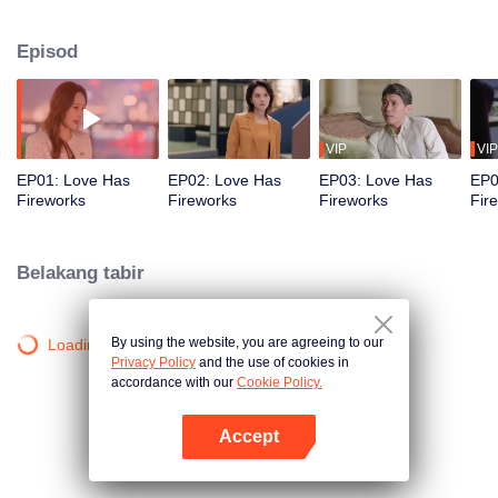
cabaran bersama, cinta pun berputik, dan mereka memilih untuk melangkah
ke masa depan bersama.
Episod
VIP
VIP
EP01: Love Has
EP02: Love Has
EP03: Love Has
EP0
Fireworks
Fireworks
Fireworks
Fir
Belakang tabir
By using the website, you are agreeing to our
Loading…
Privacy Policy
and the use of cookies in
accordance with our
Cookie Policy.
Accept
Buka App