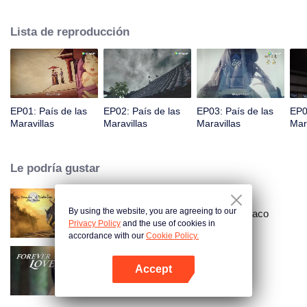
príncipe Qi Jiang, reconoce a Ye Xingyun y descubre su físico único. A
medida que Ye Xingyun avanza bajo la guía de Jiang, aparece una mujer
Lista de reproducción
misteriosa, An Yun, y se enreda en la disputa entre el Señor Demonio y Ye
Xingyun.
EP01: País de las
EP02: País de las
EP03: País de las
EP0
Maravillas
Maravillas
Maravillas
Mar
Le podría gustar
By using the website, you are agreeing to our
Gran maestro del cultivo demoníaco
Privacy Policy
and the use of cookies in
accordance with our
Cookie Policy.
Accept
Amor Eterno
Abrir App