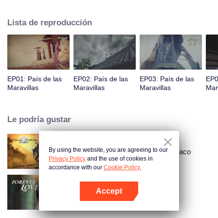
príncipe Qi Jiang, reconoce a Ye Xingyun y descubre su físico único. A
medida que Ye Xingyun avanza bajo la guía de Jiang, aparece una mujer
Lista de reproducción
misteriosa, An Yun, y se enreda en la disputa entre el Señor Demonio y Ye
Xingyun.
EP01: País de las
EP02: País de las
EP03: País de las
EP0
Maravillas
Maravillas
Maravillas
Mar
Le podría gustar
By using the website, you are agreeing to our
Gran maestro del cultivo demoníaco
Privacy Policy
and the use of cookies in
accordance with our
Cookie Policy.
Accept
Amor Eterno
Abrir App