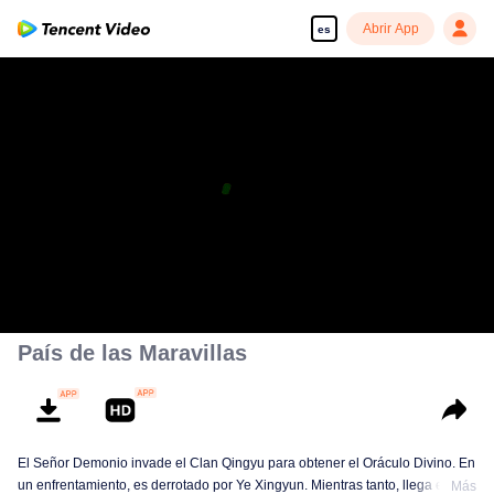
Abrir App
es
País de las Maravillas
El Señor Demonio invade el Clan Qingyu para obtener el Oráculo Divino. En
un enfrentamiento, es derrotado por Ye Xingyun. Mientras tanto, llega el
Más