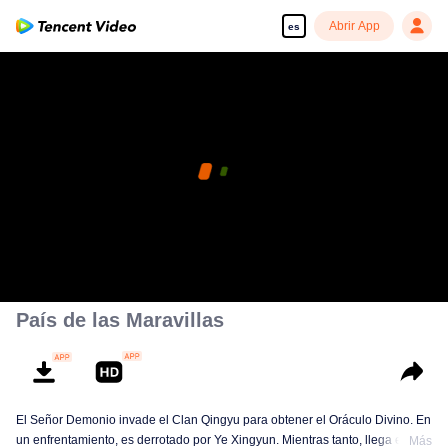
Abrir App
es
País de las Maravillas
El Señor Demonio invade el Clan Qingyu para obtener el Oráculo Divino. En
un enfrentamiento, es derrotado por Ye Xingyun. Mientras tanto, llega el
Más