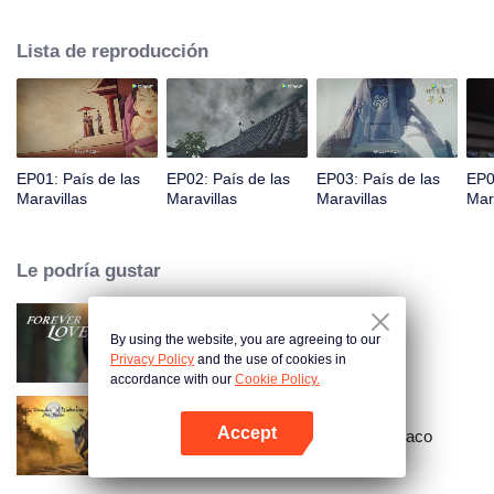
príncipe Qi Jiang, reconoce a Ye Xingyun y descubre su físico único. A
medida que Ye Xingyun avanza bajo la guía de Jiang, aparece una mujer
Lista de reproducción
misteriosa, An Yun, y se enreda en la disputa entre el Señor Demonio y Ye
Xingyun.
EP01: País de las
EP02: País de las
EP03: País de las
EP0
Maravillas
Maravillas
Maravillas
Mar
Le podría gustar
By using the website, you are agreeing to our
Amor Eterno
Privacy Policy
and the use of cookies in
accordance with our
Cookie Policy.
Accept
Gran maestro del cultivo demoníaco
Abrir App