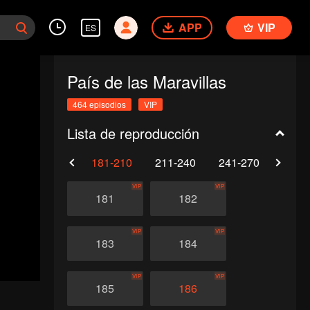
APP
VIP
ES
País de las Maravillas
464 episodios
VIP
Lista de reproducción
0
151-180
181-210
211-240
241-270
271-
VIP
VIP
181
182
VIP
VIP
183
184
VIP
VIP
185
186