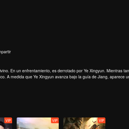
partir
ino. En un enfrentamiento, es derrotado por Ye Xingyun. Mientras tant
único. A medida que Ye Xingyun avanza bajo la guía de Jiang, aparece 
io y Ye Xingyun.
VIP
VIP
VIP