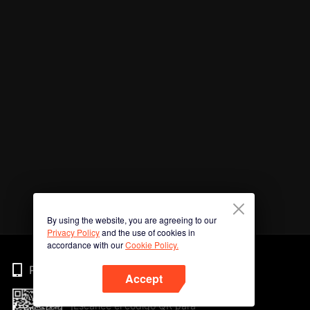
By using the website, you are agreeing to our
Privacy Policy
and the use of cookies in
accordance with our
Cookie Policy.
Phone
Accept
¡Escanee el código QR para