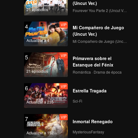
(Uncut Ver.)
VIP
VIP
25 episodios
Fourever You Parte 2 (Uncut Ver.)
201
202
VIP
4
Mi Compañero de Juego
VIP
VIP
203
204
(Uncut Ver.)
Actualizar a 4
Mi Compañero de Juego (Uncut Ver.)
VIP
VIP
205
206
VIP
5
Primavera sobre el
Estanque del Fénix
VIP
VIP
21 episodios
207
208
Romántica · Drama de época
VIP
6
VIP
VIP
Estrella Tragada
209
210
Sci-Fi
Actualizar a 235
VIP
7
Inmortal Renegado
MysteriousFantasy
Actualizar a 152