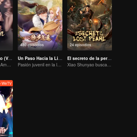
480 episodios
24 episodios
Amor Ambicioso (Versión en Inglés)
Un Paso Hacia la Libertad
El secreto de la perla perdida
La Hipótesis del Amor Verdadero de Zhao Lusi y Chen Weiting
Pasión juvenil en la lucha mundana
Xiao Shunyao busca un tesoro para romper la maldición de sangre
o WeTV