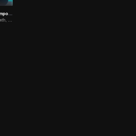
El Mago de Tiempo Completo Temporada 1
The Way to Growth, Encouragement and Self-improvement