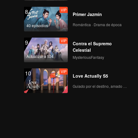
VIP
8
Primer Jazmín
Romántica · Drama de época
40 episodios
VIP
9
Contra el Supremo
Celestial
Actualizar a 534
MysteriousFantasy
VIP
10
Love Actually S5
Guiado por el destino, amado con el corazón.