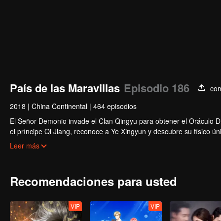
País de las Maravillas
Episodio 186
com
2018
|
China Continental
|
464 episodios
El Señor Demonio invade el Clan Qingyu para obtener el Oráculo Div
el príncipe Qi Jiang, reconoce a Ye Xingyun y descubre su físico 
misteriosa, An Yun, y se enreda en la disputa entre el Señor Demon
Leer más
Recomendaciones para usted
VIP
VIP