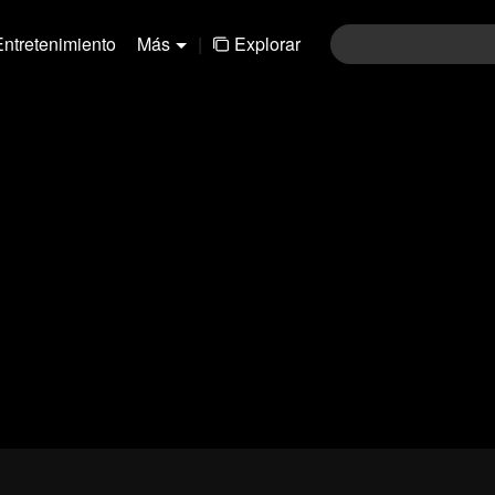
Entretenimiento
Más
|
Explorar
01-30
31-60
61-90
91-120
121-15