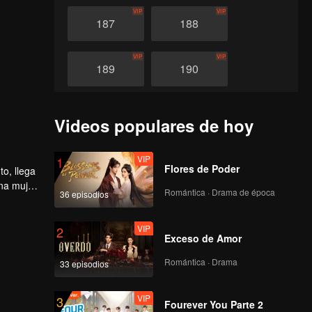
VIP
VIP
187
188
VIP
VIP
189
190
VIP
VIP
191
192
Videos populares de hoy
VIP
VIP
193
194
VIP
1
Flores de Poder
o, llega
una mujer
Romántica · Drama de época
36 episodios
VIP
VIP
195
196
VIP
2
Exceso de Amor
VIP
VIP
197
198
Romántica · Drama
33 episodios
VIP
VIP
199
200
VIP
3
Fourever You Parte 2