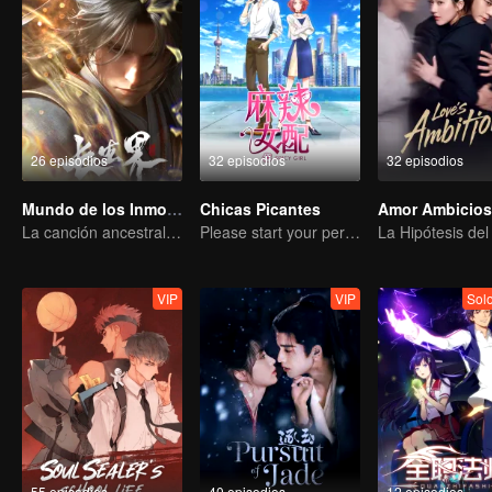
26 episodios
32 episodios
32 episodios
Mundo de los Inmortales
Chicas Picantes
La canción ancestral narra todo sobre la sangre y las lágrimas
Please start your performance.
VIP
VIP
Sol
55 episodios
40 episodios
12 episodios