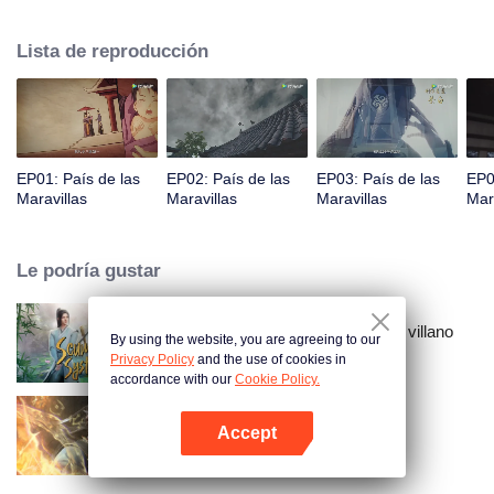
príncipe Qi Jiang, reconoce a Ye Xingyun y descubre su físico único. A
medida que Ye Xingyun avanza bajo la guía de Jiang, aparece una mujer
Lista de reproducción
misteriosa, An Yun, y se enreda en la disputa entre el Señor Demonio y Ye
Xingyun.
EP01: País de las
EP02: País de las
EP03: País de las
EP0
Maravillas
Maravillas
Maravillas
Mar
Le podría gustar
El sistema de auto-salvación del villano
By using the website, you are agreeing to our
escoria
Privacy Policy
and the use of cookies in
accordance with our
Cookie Policy.
Accept
Mundo de los Inmortales
Abrir App