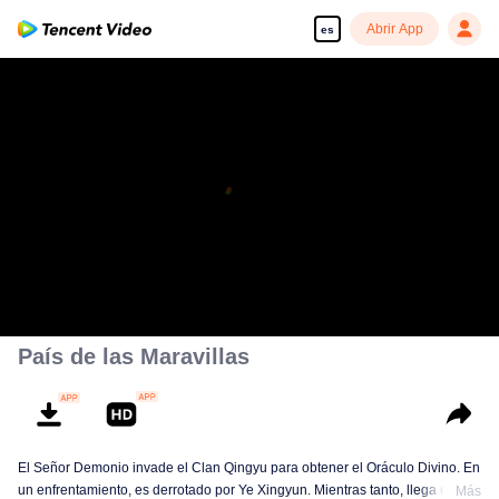
Abrir App
es
País de las Maravillas
El Señor Demonio invade el Clan Qingyu para obtener el Oráculo Divino. En
un enfrentamiento, es derrotado por Ye Xingyun. Mientras tanto, llega el
Más