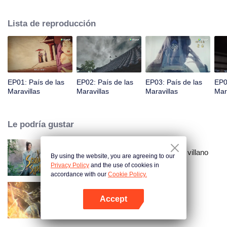
príncipe Qi Jiang, reconoce a Ye Xingyun y descubre su físico único. A
medida que Ye Xingyun avanza bajo la guía de Jiang, aparece una mujer
Lista de reproducción
misteriosa, An Yun, y se enreda en la disputa entre el Señor Demonio y Ye
Xingyun.
EP01: País de las
EP02: País de las
EP03: País de las
EP0
Maravillas
Maravillas
Maravillas
Mar
Le podría gustar
El sistema de auto-salvación del villano
By using the website, you are agreeing to our
escoria
Privacy Policy
and the use of cookies in
accordance with our
Cookie Policy.
Accept
Mundo de los Inmortales
Abrir App