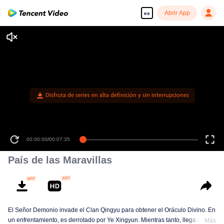
Abrir App
es
Disfruta de series en alta definición y sin interrupciones
00:00:00
/
00:07:35
País de las Maravillas
El Señor Demonio invade el Clan Qingyu para obtener el Oráculo Divino. En
un enfrentamiento, es derrotado por Ye Xingyun. Mientras tanto, llega el
Más