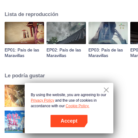
príncipe Qi Jiang, reconoce a Ye Xingyun y descubre su físico único. A
medida que Ye Xingyun avanza bajo la guía de Jiang, aparece una mujer
Lista de reproducción
misteriosa, An Yun, y se enreda en la disputa entre el Señor Demonio y Ye
Xingyun.
EP01: País de las
EP02: País de las
EP03: País de las
EP0
Maravillas
Maravillas
Maravillas
Mar
Le podría gustar
By using the website, you are agreeing to our
Mundo de los Inmortales
Privacy Policy
and the use of cookies in
accordance with our
Cookie Policy.
Accept
Chicas Picantes
Abrir App