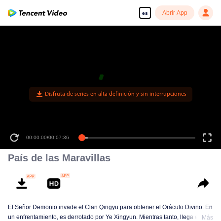
Abrir App
es
Disfruta de series en alta definición y sin interrupciones
00:00:00
/
00:07:36
País de las Maravillas
El Señor Demonio invade el Clan Qingyu para obtener el Oráculo Divino. En
un enfrentamiento, es derrotado por Ye Xingyun. Mientras tanto, llega el
Más