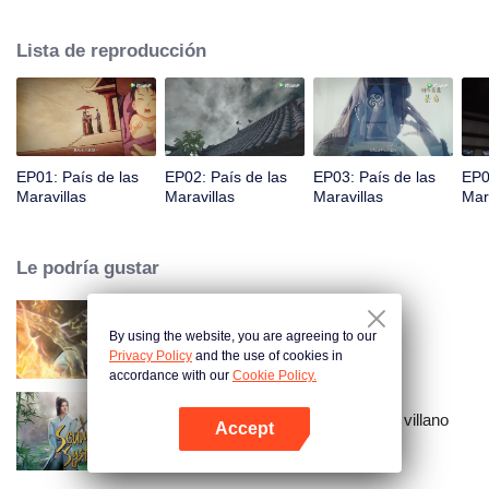
príncipe Qi Jiang, reconoce a Ye Xingyun y descubre su físico único. A
medida que Ye Xingyun avanza bajo la guía de Jiang, aparece una mujer
Lista de reproducción
misteriosa, An Yun, y se enreda en la disputa entre el Señor Demonio y Ye
Xingyun.
EP01: País de las
EP02: País de las
EP03: País de las
EP0
Maravillas
Maravillas
Maravillas
Mar
Le podría gustar
By using the website, you are agreeing to our
Mundo de los Inmortales
Privacy Policy
and the use of cookies in
accordance with our
Cookie Policy.
El sistema de auto-salvación del villano
Accept
escoria
Abrir App