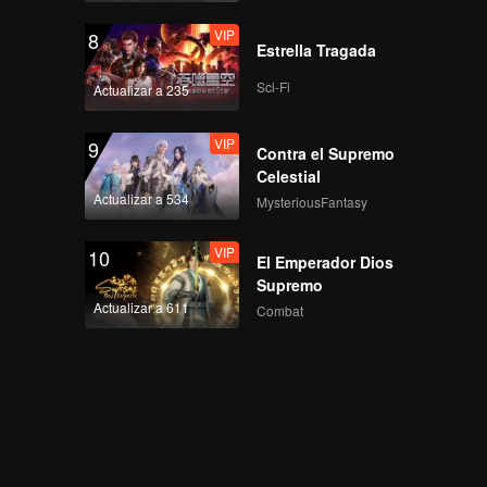
VIP
8
Estrella Tragada
Sci-Fi
Actualizar a 235
VIP
9
Contra el Supremo
Celestial
Actualizar a 534
MysteriousFantasy
VIP
10
El Emperador Dios
Supremo
Actualizar a 611
Combat