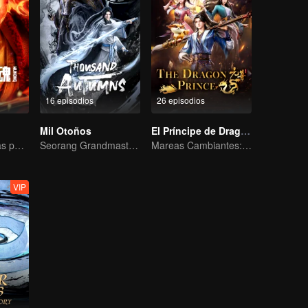
16 episodios
26 episodios
Mil Otoños
El Príncipe de Dragón
El karma de vidas pasadas está destinado a destrozar los cielos.
Seorang Grandmaster Berlatih Seni Bela Diri di Dunia Manusia
Mareas Cambiantes: La Odisea de un Joven Escritor
VIP