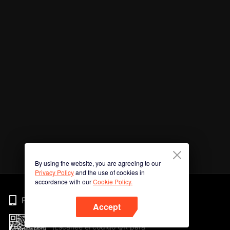
By using the website, you are agreeing to our
Privacy Policy
and the use of cookies in
accordance with our
Cookie Policy.
Phone
Accept
¡Escanee el código QR para