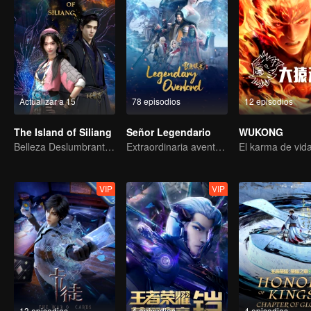
Actualizar a 15
78 episodios
12 episodios
The Island of Siliang
Señor Legendario
WUKONG
Belleza Deslumbrante: Una Fantasía Antigua en 3D
Extraordinaria aventura, una adolescente renacida de la adversidad.
VIP
VIP
13 episodios
4 episodios
4 episodios