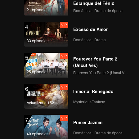
Estanque del Fénix
21 episodios
Romántica · Drama de época
VIP
4
Exceso de Amor
Romántica · Drama
33 episodios
VIP
5
Fourever You Parte 2
(Uncut Ver.)
25 episodios
Fourever You Parte 2 (Uncut Ver.)
VIP
6
Inmortal Renegado
MysteriousFantasy
Actualizar a 152
VIP
7
Primer Jazmín
Romántica · Drama de época
40 episodios