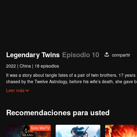
Legendary Twins
Episodio 10
compartir
2022
|
China
|
18 episodios
It was a story about tangle fates of a pair of twin brothers. 17 yea
chased by the Twelve Astrology, before his wife’s death, she gave birth to a pair of twin bothers. One b
Villains' Valley, the other boy was brought to the forbidden area in t
After many years, the young man with scars in his face Jiang Xiaoyu w
Leer más
villain in the world. Hua Wuque did good deeds and destroyed evil in 
The twin brothers were widely different and their connecting fates in
Recomendaciones para usted
Solo WeTV