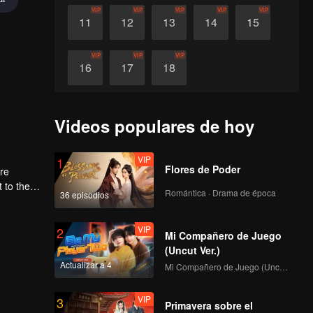
VIP
VIP
VIP
VIP
VIP
11
12
13
14
15
VIP
VIP
VIP
16
17
18
Videos populares de hoy
VIP
1
Flores de Poder
ere
Romántica · Drama de época
36 episodios
first
VIP
2
Mi Compañero de Juego
(Uncut Ver.)
Actualizar a 4
Mi Compañero de Juego (Uncut Ver.)
VIP
3
Primavera sobre el