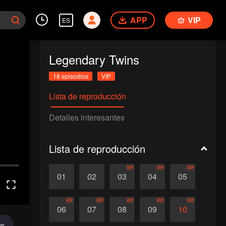
APP
VIP
ES
Legendary Twins
18 episodios
VIP
Lista de reproducción
Detalles interesantes
Lista de reproducción
VIP
VIP
VIP
01
02
03
04
05
VIP
VIP
VIP
VIP
VIP
06
07
08
09
10