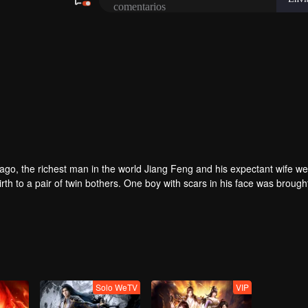
rs ago, the richest man in the world Jiang Feng and his expectant wife w
oy with scars in his face was brought to the
he Martial arts World, Palace Yihua.
as brought up by five evils in the Villains' Valley and wanted to be the 
the spirit of defending traditional moral principles.
 the Martial arts World were continuing...
Solo WeTV
VIP