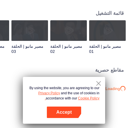
للمصلحة سرعان ما يجرها إلى سياسات البلاط الملكي الخادعة. وفي خضم معركة
السلطة، تبدأ قصة حب في التفتح - حب متشابك مع رؤى من حياة سابقة، تكشف أن
قائمة التشغيل
أرواحهما كانت مرتبطة منذ زمن بعيد قبل هذه الحياة. ولكن هل سيصبح هذا الارتباط
مفتاحًا لكشف مصيرهما، أم لعنةً تلزمهما دون مهرب؟
مصير مانبو | الحلقة
مصير مانبو | الحلقة
مصير مانبو | الحلقة
مصي
03
02
01
مقاطع حصرية
By using the website, you are agreeing to our
Loading…
Privacy Policy
and the use of cookies in
accordance with our
Cookie Policy.
Accept
افتح التطبيق