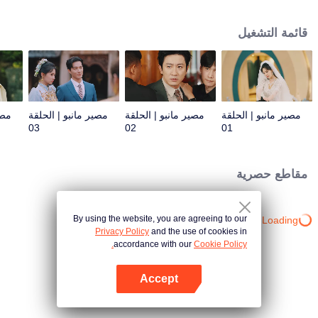
للمصلحة سرعان ما يجرها إلى سياسات البلاط الملكي الخادعة. وفي خضم معركة
السلطة، تبدأ قصة حب في التفتح - حب متشابك مع رؤى من حياة سابقة، تكشف أن
قائمة التشغيل
أرواحهما كانت مرتبطة منذ زمن بعيد قبل هذه الحياة. ولكن هل سيصبح هذا الارتباط
مفتاحًا لكشف مصيرهما، أم لعنةً تلزمهما دون مهرب؟
مصير مانبو | الحلقة
مصير مانبو | الحلقة
مصير مانبو | الحلقة
مصي
03
02
01
مقاطع حصرية
By using the website, you are agreeing to our
Loading…
Privacy Policy
and the use of cookies in
accordance with our
Cookie Policy.
Accept
افتح التطبيق