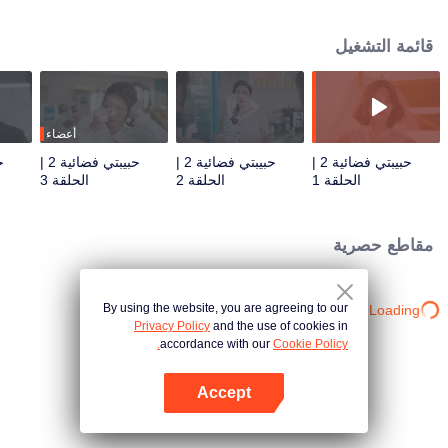
من قبل "زوجها الأصلي" في كوكب كيبتون تحت أمر الكوكب الأم في يوم زفافهما. هل
يستطيع الزوجان تخطي العقبات وإيجاد سعادة الماضي؟ القصة الجديدة، ستجلب
قائمة التشغيل
للجمهور إحساسًا بالانتعاش والمفاجأة.
أعضاء
حبيبتي فضائية 2 |
حبيبتي فضائية 2 |
حبيبتي فضائية 2 |
الحلقة 1
الحلقة 2
الحلقة 3
مقاطع حصرية
By using the website, you are agreeing to our
Loading…
Privacy Policy
and the use of cookies in
accordance with our
Cookie Policy.
Accept
افتح التطبيق