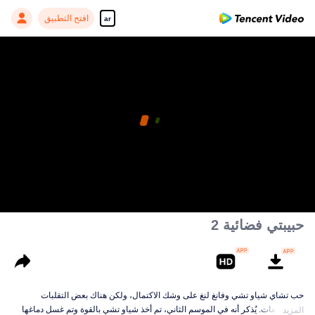
افتح التطبيق
ar
حبيبتي فضائية 2
حب تشاي شياو تشي وفانغ لنغ على وشك الاكتمال، ولكن هناك بعض التقلبات
والمنعطفات. يُذكر أنه في الموسم الثاني، تم أخذ شياو تشي بالقوة وتم غسل دماغها
المزيد