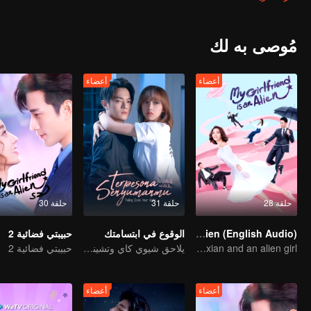
مُوصى به لك
أعضاء
أعضاء
حلقة 28
حلقة 31
حلقة 30
My Girlfriend is an Alien (English Audio)
الوقوع في ابتسامتك
حبيبتي فضائية 2
The encounter between overbearing boss Xu Zhixian and an alien girl
يلاحق شيوي كاي وتشينغ شياو الأحلام بحماس
حبيبتي فضائية 2
أعضاء
أعضاء