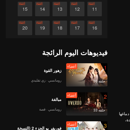
أعضاء
أعضاء
أعضاء
أعضاء
أعضاء
15
14
13
12
11
أعضاء
أعضاء
أعضاء
أعضاء
أعضاء
20
19
18
17
16
أعضاء
أعضاء
أعضاء
أعضاء
أعضاء
25
24
23
22
21
فيديوهات اليوم الرائجة
أعضاء
أعضاء
أعضاء
أعضاء
أعضاء
30
29
28
27
26
1
أعضاء
زهور القوة
رومانسي · زي تقليدي
حلقة 36
2
أعضاء
مبالغة
رومانسي · قصة
حلقة 33
دماغها
ة،
3
أعضاء
فوريفر يو الجزء 2 (النسخة