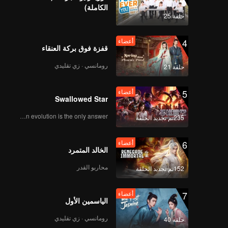
الكاملة)
حلقة 25
4
أعضاء
قفزة فوق بركة العنقاء
رومانسي · زي تقليدي
حلقة 21
5
أعضاء
Swallowed Star
Human evolution is the only answer.
235تم تجديد الحلقة
6
أعضاء
الخالد المتمرد
محاربو القدر
152تم تجديد الحلقة
7
أعضاء
الياسمين الأول
رومانسي · زي تقليدي
حلقة 40