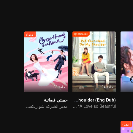
أعضاء
حلقة 24
حلقة 28
Put Your Head On My Shoulder (Eng Dub)
حبيبتي فضائية
It was adapted from the same series of novels as "A Love so Beautiful"
مدير الشركة شو زيكسيان يلتقي بفتاة من الفضاء
أعضاء