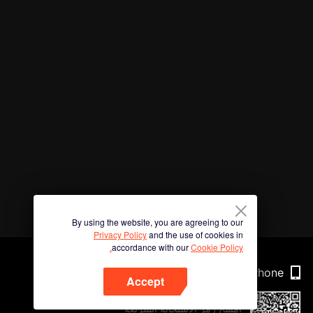
By using the website, you are agreeing to our
Privacy Policy
and the use of cookies in
accordance with our
Cookie Policy.
Phone
Accept
امسح رمز الاستجابة السريعة