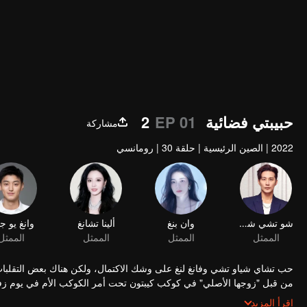
حبيبتي فضائية 2
EP 01
مشاركة
2022
|
الصين الرئيسية
|
حلقة 30
|
رومانسي
شو تشي شيان
وان بنغ
ألينا تشانغ
وانغ يو ج
الممثل
الممثل
الممثل
الممثل
حب تشاي شياو تشي وفانغ لنغ على وشك الاكتمال، ولكن هناك بعض التقلبات 
من قبل "زوجها الأصلي" في كوكب كيبتون تحت أمر الكوكب الأم في يوم زفا
ستجلب للجمهور إحساسًا بالانتعاش والمفاجأة.
اقرأ المزيد