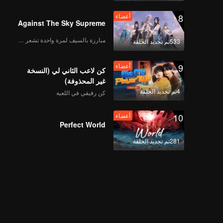
8
أعضاء
Against The Sky Supreme
مبارزة بالسيف لمرة واحدة تشعر بالحرية
533تم تجديد الحلقة
9
أعضاء
كن لاعب الثاني لي (النسخة
غير المحذوفة)
4تم تجديد الحلقة
كن رفيقي في اللعبة
10
أعضاء
Perfect World
281تم تجديد الحلقة