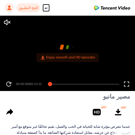
افتح التطبيق
ar
Enjoy smooth and HD episodes
00:00:00
/
00:13:11
مصير مانبو
عندما تتعرض مؤثرة شابة للخيانة في الحب والعمل، تقيم تحالفًا غير متوقع مع أمير
يحارب للدفاع عن عرشه، مقابل استعادة شركتها الضائعة. ما بدأ كصفقة متبادلة
المزيد