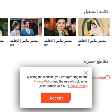
للمصلحة سرعان ما يجرها إلى سياسات البلاط الملكي الخادعة. وفي خضم معركة
السلطة، تبدأ قصة حب في التفتح - حب متشابك مع رؤى من حياة سابقة، تكشف أن
قائمة التشغيل
أرواحهما كانت مرتبطة منذ زمن بعيد قبل هذه الحياة. ولكن هل سيصبح هذا الارتباط
مفتاحًا لكشف مصيرهما، أم لعنةً تلزمهما دون مهرب؟
مصير مانبو | الحلقة
مصير مانبو | الحلقة
مصير مانبو | الحلقة
مصي
03
02
01
مقاطع حصرية
By using the website, you are agreeing to our
Loading…
Privacy Policy
and the use of cookies in
accordance with our
Cookie Policy.
Accept
افتح التطبيق