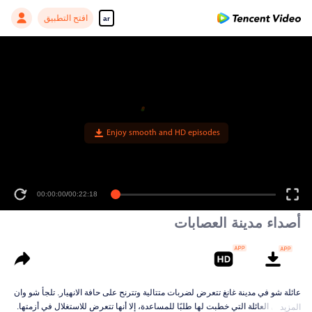
افتح التطبيق
ar
Enjoy smooth and HD episodes
00:00:00
/
00:22:18
أصداء مدينة العصابات
عائلة شو في مدينة غانغ تتعرض لضربات متتالية وتترنح على حافة الانهيار. تلجأ شو وان
شين إلى العائلة التي خطبت لها طلبًا للمساعدة، إلا أنها تتعرض للاستغلال في أزمتها.
المزيد