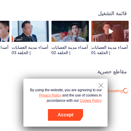
في هذه الأثناء، يعود العبقري التكنولوجي شين قو حاملاً حصصًا كبيرة ويقترح زواجًا
تعاقديًا. معًا، يدافعون عن محاولة استحواذ أجنبية معادية ويفككون مخططات والده.
قائمة التشغيل
بينما يقفون جنبًا إلى جنب لحماية إرث العائلة، تبدأ مشاعر حقيقية في النمو. ومع ذلك،
في نظر جد وان شين، السيد شو الكبير، فإن ارتباطهما يعود إلى ثنائي أسطوري من
عصر الجمهورية...
أعضاء
أصداء مدينة العصابات
أصداء مدينة العصابات
أصداء مدينة العصابات
أصداء
| الحلقة 01
| الحلقة 02
| الحلقة 03
مقاطع حصرية
By using the website, you are agreeing to our
Loading…
Privacy Policy
and the use of cookies in
accordance with our
Cookie Policy.
Accept
افتح التطبيق