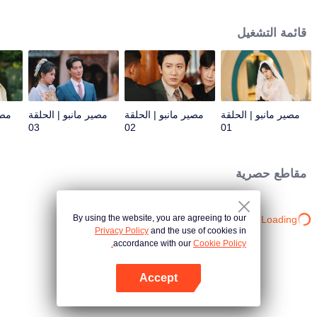
للمصلحة سرعان ما يجرها إلى سياسات البلاط الملكي الخادعة. وفي خضم معركة
السلطة، تبدأ قصة حب في التفتح - حب متشابك مع رؤى من حياة سابقة، تكشف أن
قائمة التشغيل
أرواحهما كانت مرتبطة منذ زمن بعيد قبل هذه الحياة. ولكن هل سيصبح هذا الارتباط
مفتاحًا لكشف مصيرهما، أم لعنةً تلزمهما دون مهرب؟
مصير مانبو | الحلقة
مصير مانبو | الحلقة
مصير مانبو | الحلقة
مصي
03
02
01
مقاطع حصرية
By using the website, you are agreeing to our
Loading…
Privacy Policy
and the use of cookies in
accordance with our
Cookie Policy.
Accept
افتح التطبيق