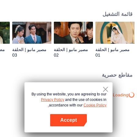
للمصلحة سرعان ما يجرها إلى سياسات البلاط الملكي الخادعة. وفي خضم معركة
السلطة، تبدأ قصة حب في التفتح - حب متشابك مع رؤى من حياة سابقة، تكشف أن
قائمة التشغيل
أرواحهما كانت مرتبطة منذ زمن بعيد قبل هذه الحياة. ولكن هل سيصبح هذا الارتباط
مفتاحًا لكشف مصيرهما، أم لعنةً تلزمهما دون مهرب؟
مصير مانبو | الحلقة
مصير مانبو | الحلقة
مصير مانبو | الحلقة
مصي
03
02
01
مقاطع حصرية
By using the website, you are agreeing to our
Loading…
Privacy Policy
and the use of cookies in
accordance with our
Cookie Policy.
Accept
افتح التطبيق