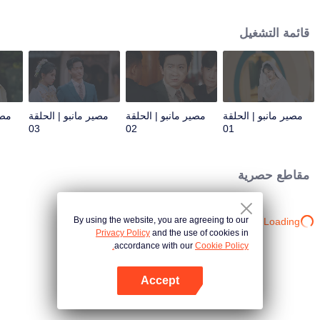
للمصلحة سرعان ما يجرها إلى سياسات البلاط الملكي الخادعة. وفي خضم معركة
السلطة، تبدأ قصة حب في التفتح - حب متشابك مع رؤى من حياة سابقة، تكشف أن
قائمة التشغيل
أرواحهما كانت مرتبطة منذ زمن بعيد قبل هذه الحياة. ولكن هل سيصبح هذا الارتباط
مفتاحًا لكشف مصيرهما، أم لعنةً تلزمهما دون مهرب؟
مصير مانبو | الحلقة
مصير مانبو | الحلقة
مصير مانبو | الحلقة
مصي
03
02
01
مقاطع حصرية
By using the website, you are agreeing to our
Loading…
Privacy Policy
and the use of cookies in
accordance with our
Cookie Policy.
Accept
افتح التطبيق