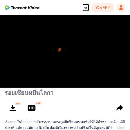
เปิด APP
th
รอยเซียนหมื่นโลกา
เรื่องย่อ: "Wonderland"มารรุกรานตระกูลปีกวิหคครามเพื่อให้ได้คำพยากรณ์อาณัติ
สวรรค์ แต่พ่ายแพ้แก่เย่ซิงอวิ๋น อ๋องฉีเจียงซ่างพบว่าเย่ซิงอวิ๋นมีคุณสมบัติร่างกาย
More