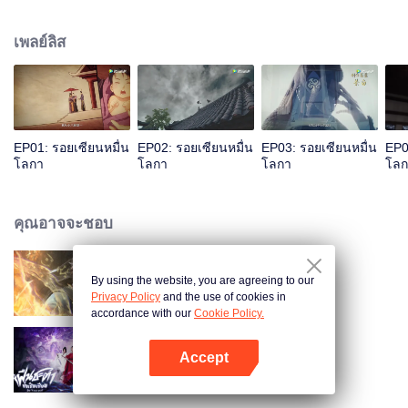
เป็นผลดีต่อการฝึกเคล็ดวิถีสุดสวรรค์ ระหว่างฝึกมีหญิงสาวลึกลับใช้วิชาพาตัวเย่ซิ
งอวิ๋นไปต้องการภาพเทพีเก้าสวรรค์ พัวพันเข้าสู่บุญคุณความแค้นของเหล่ามา
เพลย์ลิส
รกับเย่ซิงอวิ๋น...
EP01: รอยเซียนหมื่น
EP02: รอยเซียนหมื่น
EP03: รอยเซียนหมื่น
EP0
โลกา
โลกา
โลกา
โลก
คุณอาจจะชอบ
By using the website, you are agreeing to our
ผจญภัยโลกอมตะ
Privacy Policy
and the use of cookies in
accordance with our
Cookie Policy.
Accept
ฝืนชะตาท้าเป็นเซียน (พากย์ไทย)
เปิด APP