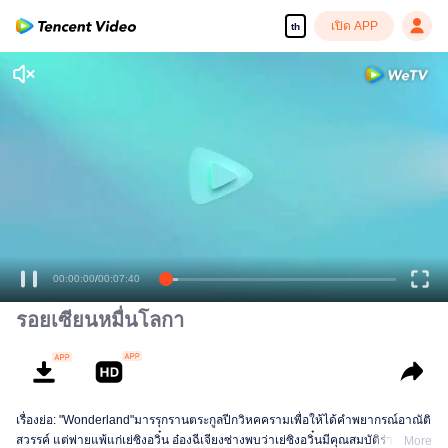
เปิด APP
th
เพลิดเพลินกับซีรีส์ความคมชัดสูงอย่างลื่นไหล
00:00:00
/
00:07:40
รอยเซียนหมื่นโลกา
เรื่องย่อ: "Wonderland"มารรุกรานตระกูลปีกวิหคครามเพื่อให้ได้คำพยากรณ์อาณัติ
สวรรค์ แต่พ่ายแพ้แก่เย่ซิงอวิ๋น อ๋องฉีเจียงซ่างพบว่าเย่ซิงอวิ๋นมีคุณสมบัติร่างกาย
More