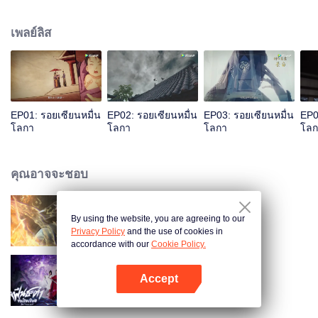
เป็นผลดีต่อการฝึกเคล็ดวิถีสุดสวรรค์ ระหว่างฝึกมีหญิงสาวลึกลับใช้วิชาพาตัวเย่ซิ
งอวิ๋นไปต้องการภาพเทพีเก้าสวรรค์ พัวพันเข้าสู่บุญคุณความแค้นของเหล่ามา
เพลย์ลิส
รกับเย่ซิงอวิ๋น...
EP01: รอยเซียนหมื่น
EP02: รอยเซียนหมื่น
EP03: รอยเซียนหมื่น
EP0
โลกา
โลกา
โลกา
โลก
คุณอาจจะชอบ
By using the website, you are agreeing to our
ผจญภัยโลกอมตะ
Privacy Policy
and the use of cookies in
accordance with our
Cookie Policy.
Accept
ฝืนชะตาท้าเป็นเซียน (พากย์ไทย)
เปิด APP