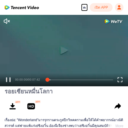
เปิด APP
th
00:00:00
/
00:07:42
รอยเซียนหมื่นโลกา
เรื่องย่อ: "Wonderland"มารรุกรานตระกูลปีกวิหคครามเพื่อให้ได้คำพยากรณ์อาณัติ
สวรรค์ แต่พ่ายแพ้แก่เย่ซิงอวิ๋น อ๋องฉีเจียงซ่างพบว่าเย่ซิงอวิ๋นมีคุณสมบัติร่างกาย
More