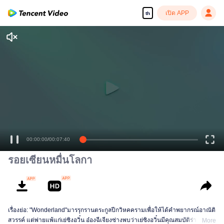
เปิด APP
th
00:00:00
/
00:07:40
รอยเซียนหมื่นโลกา
เรื่องย่อ: "Wonderland"มารรุกรานตระกูลปีกวิหคครามเพื่อให้ได้คำพยากรณ์อาณัติ
สวรรค์ แต่พ่ายแพ้แก่เย่ซิงอวิ๋น อ๋องฉีเจียงซ่างพบว่าเย่ซิงอวิ๋นมีคุณสมบัติร่างกาย
More