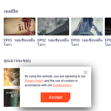
เป็นผลดีต่อการฝึกเคล็ดวิถีสุดสวรรค์ ระหว่างฝึกมีหญิงสาวลึกลับใช้วิชาพาตัวเย่ซิ
งอวิ๋นไปต้องการภาพเทพีเก้าสวรรค์ พัวพันเข้าสู่บุญคุณความแค้นของเหล่ามา
เพลย์ลิส
รกับเย่ซิงอวิ๋น...
EP01: รอยเซียนหมื่น
EP02: รอยเซียนหมื่น
EP03: รอยเซียนหมื่น
EP0
โลกา
โลกา
โลกา
โลก
คุณอาจจะชอบ
By using the website, you are agreeing to our
ผจญภัยโลกอมตะ
Privacy Policy
and the use of cookies in
accordance with our
Cookie Policy.
Accept
รักวุ่นวายของนายบอดี้การ์ด
เปิด APP