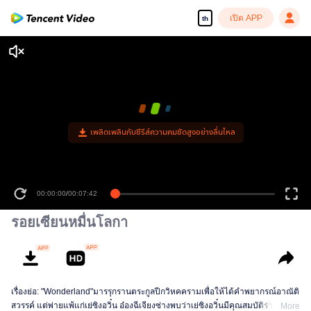
เปิด APP
th
เพลิดเพลินกับซีรีส์ความคมชัดสูงอย่างลื่นไหล
00:00:00
/
00:07:42
รอยเซียนหมื่นโลกา
เรื่องย่อ: "Wonderland"มารรุกรานตระกูลปีกวิหคครามเพื่อให้ได้คำพยากรณ์อาณัติ
สวรรค์ แต่พ่ายแพ้แก่เย่ซิงอวิ๋น อ๋องฉีเจียงซ่างพบว่าเย่ซิงอวิ๋นมีคุณสมบัติร่างกาย
More