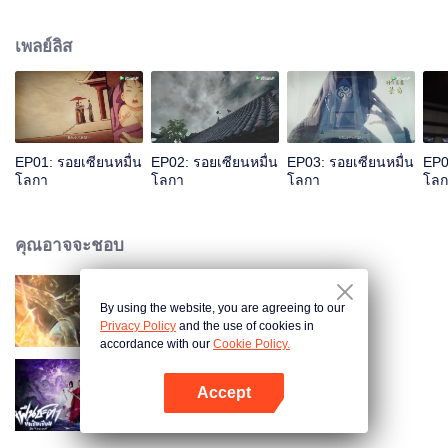
เป็นผลดีต่อการฝึกเคล็ดวิถีสุดสวรรค์ ระหว่างฝึกมีหญิงสาวลึกลับใช้วิชาพาตัวเย่ซิ
งอวิ๋นไปต้องการภาพเทพีเก้าสวรรค์ พัวพันเข้าสู่บุญคุณความแค้นของเหล่ามา
เพลย์ลิส
รกับเย่ซิงอวิ๋น...
EP01: รอยเซียนหมื่น
EP02: รอยเซียนหมื่น
EP03: รอยเซียนหมื่น
EP0
โลกา
โลกา
โลกา
โลก
คุณอาจจะชอบ
By using the website, you are agreeing to our
ผจญภัยโลกอมตะ
Privacy Policy
and the use of cookies in
accordance with our
Cookie Policy.
Accept
ฝืนชะตาท้าเป็นเซียน (พากย์ไทย)
เปิด APP