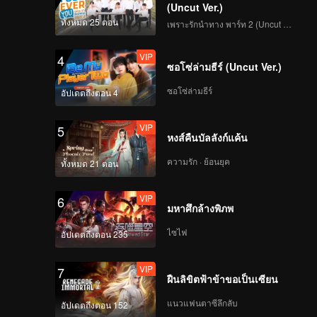
(Uncut Ver.)
VIP
VIP
ทั้งหมด 25 ตอน
เพราะรักนำทาง พาร์ท 2 (Uncut Ver.)
261
262
VIP
4
VIP
VIP
ซอโซ่ล่ามธีร์ (Uncut Ver.)
263
264
ซอโซ่ล่ามธีร์
อัปเดตถึงตอน 4
VIP
VIP
265
266
VIP
5
หงส์คืนบัลลังก์แค้น
VIP
VIP
ความรัก · ย้อนยุค
ทั้งหมด 21 ตอน
267
268
VIP
6
VIP
VIP
มหาศึกล้างพิภพ
269
270
ไซไฟ
อัปเดตถึงตอน 235
VIP
7
ฝืนลิขิตฟ้าข้าขอเป็นเซียน
แนวแฟนตาซีลึกลับ
อัปเดตถึงตอน 152