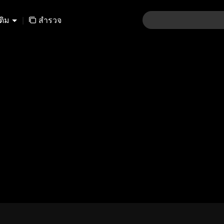
เติม
|
สำรวจ
01-30
31-60
61-90
91-120
121-15