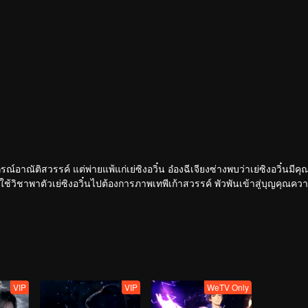
อาณัติสวรรค์ แต่พ่ายแพ้แก่เย่ซิงอวิ๋น อ๋องฉีเจียงซ่างพบว่าเย่ซิงอวิ๋นมีคุ
บใช้วิชาพาตัวเย่ซิงอวิ๋นไปต้องการภาพเทพีเก้าสวรรค์ พัวพันเข้าสู่บุญคุณคว
VIP
VIP
WeTV Only