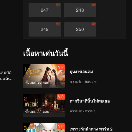
VIP
VIP
247
248
VIP
VIP
249
250
VIP
VIP
251
252
เนื้อหาเด่นวันนี้
VIP
VIP
253
254
VIP
1
บุหงาซ่อนคม
ณสมบัติ
ามแค้น
ความรัก · ย้อนยุค
ทั้งหมด 36 ตอน
VIP
VIP
255
256
VIP
2
หากวินาทีนั้นไม่พบเธอ
VIP
VIP
257
258
ความรัก · ดราม่า
ทั้งหมด 33 ตอน
VIP
VIP
259
260
VIP
3
เพราะรักนำทาง พาร์ท 2