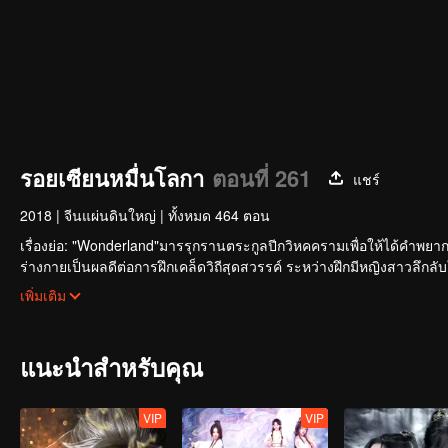
รอยเซียนหมื่นโลกา
ตอนที่ 261
แชร์
2018
|
จีนแผ่นดินใหญ่
|
ทั้งหมด 464 ตอน
เรื่องย่อ: "Wonderland"มารรุกรานตระกูลปีกวิหคครามเพื่อให้ได้คำพยากรณ์
ร่างกายเป็นผลดีต่อการฝึกเคล็ดวิถีสุดสวรรค์ ระหว่างฝึกมีหญิงสาวลึกลั
ของเหล่ามารกับเย่ซิงอวิ๋น...
เพิ่มเติม
แนะนำสำหรับคุณ
VIP
VIP