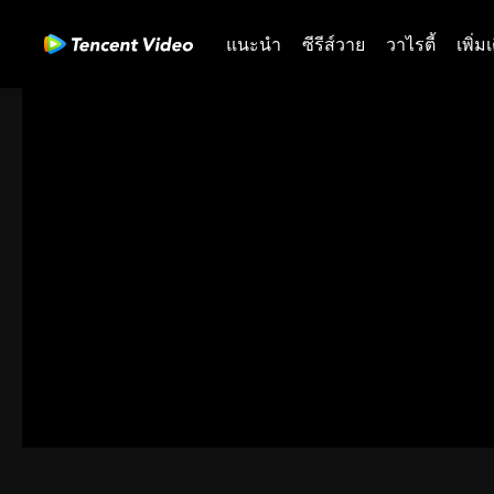
แนะนำ
ซีรีส์วาย
วาไรตี้
เพิ่ม