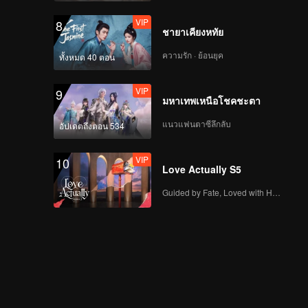
VIP
8
ชายาเคียงหทัย
ความรัก · ย้อนยุค
ทั้งหมด 40 ตอน
VIP
9
มหาเทพเหนือโชคชะตา
แนวแฟนตาซีลึกลับ
อัปเดตถึงตอน 534
VIP
10
Love Actually S5
Guided by Fate, Loved with Heart