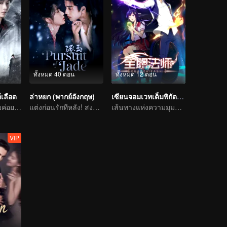
ทั้งหมด 40 ตอน
ทั้งหมด 12 ตอน
์เลือด
ล่าหยก (พากย์อังกฤษ)
เซียนจอมเวทเต็มพิกัด ซีซัน1
มือสังหารสาวงามค่อย ๆ ไล่ล่าองค์ชายแสนรัก
แต่งก่อนรักทีหลัง! สงครามหลอมรักแท้
เส้นทางแห่งความมุมานะในการฝึกพัฒนาตนเอง
VIP