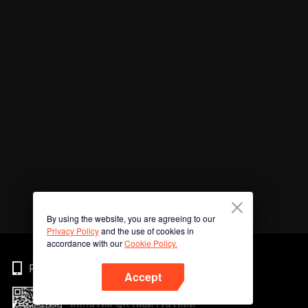
By using the website, you are agreeing to our
Privacy Policy
and the use of cookies in
accordance with our
Cookie Policy.
Phone
Accept
สแกนรหัส QR เพื่อดาวน์โหลด