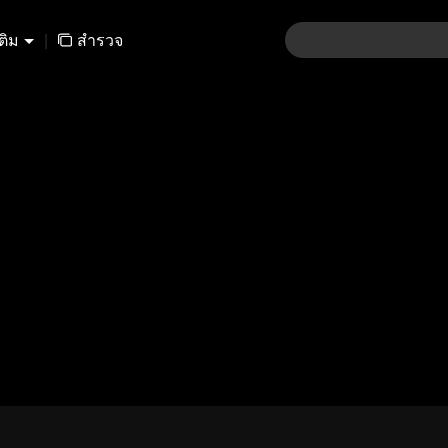
เติม
|
สำรวจ
01-30
31-60
61-90
91-120
121-15