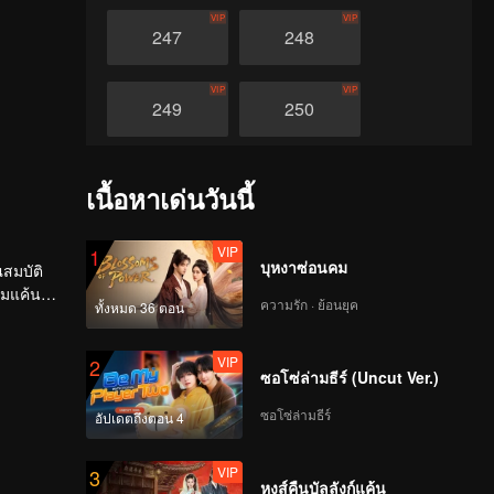
VIP
VIP
247
248
VIP
VIP
249
250
VIP
VIP
251
252
เนื้อหาเด่นวันนี้
VIP
VIP
253
254
VIP
1
บุหงาซ่อนคม
ณสมบัติ
ามแค้น
ความรัก · ย้อนยุค
ทั้งหมด 36 ตอน
VIP
VIP
255
256
VIP
2
ซอโซ่ล่ามธีร์ (Uncut Ver.)
VIP
VIP
257
258
ซอโซ่ล่ามธีร์
อัปเดตถึงตอน 4
VIP
VIP
259
260
VIP
3
หงส์คืนบัลลังก์แค้น