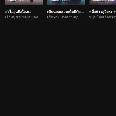
ส่งไออุ่นถึงใจเธอ
เซียนจอมเวทเต็มพิกัด ซีซัน1
หนึ่งก้าวสู่อิสรภ
เจ้าหนูช่วยพ่อแม่ปลอม ๆ แกล้งหลอกแต่รักจริง
เส้นทางแห่งความมุมานะในการฝึกพัฒนาตนเอง