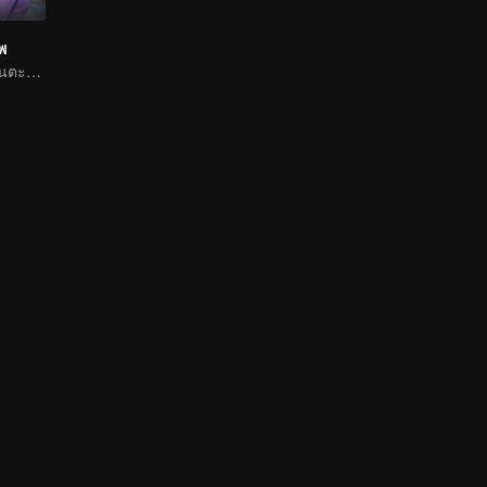
าพ
หนุ่มน้อยเลือดร้อนตะลุยโลกธุลีแดง