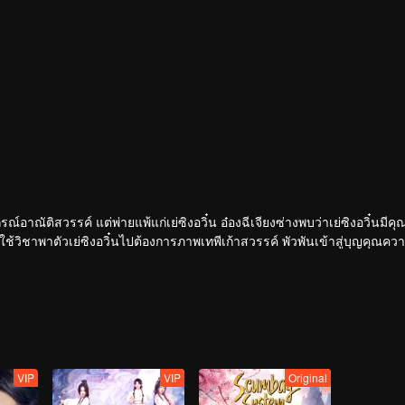
อาณัติสวรรค์ แต่พ่ายแพ้แก่เย่ซิงอวิ๋น อ๋องฉีเจียงซ่างพบว่าเย่ซิงอวิ๋นมีคุ
บใช้วิชาพาตัวเย่ซิงอวิ๋นไปต้องการภาพเทพีเก้าสวรรค์ พัวพันเข้าสู่บุญคุณคว
VIP
VIP
Original