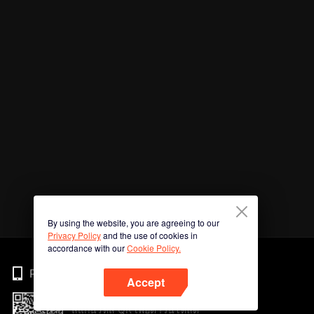
By using the website, you are agreeing to our
Privacy Policy
and the use of cookies in
accordance with our
Cookie Policy.
Phone
Accept
สแกนรหัส QR เพื่อดาวน์โหลด