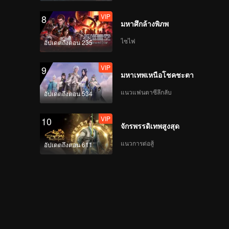
VIP
8
มหาศึกล้างพิภพ
ไซไฟ
อัปเดตถึงตอน 235
VIP
9
มหาเทพเหนือโชคชะตา
แนวแฟนตาซีลึกลับ
อัปเดตถึงตอน 534
VIP
10
จักรพรรดิเทพสูงสุด
แนวการต่อสู้
อัปเดตถึงตอน 611