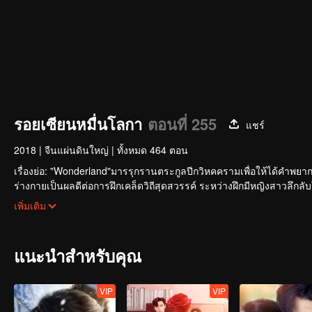
รอยเซียนหมื่นโลกา
ตอนที่ 255
แชร์
2018
|
จีนแผ่นดินใหญ่
|
ทั้งหมด 464 ตอน
เรื่องย่อ: "Wonderland"มารรุกรานตระกูลปีกวิหคครามเพื่อให้ได้คำพยากรณ์
ร่างกายเป็นผลดีต่อการฝึกเคล็ดวิถีสุดสวรรค์ ระหว่างฝึกมีหญิงสาวลึกลั
ของเหล่ามารกับเย่ซิงอวิ๋น...
เพิ่มเติม
แนะนำสำหรับคุณ
VIP
VIP