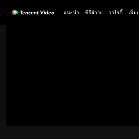
แนะนำ
ซีรีส์วาย
วาไรตี้
เพิ่ม