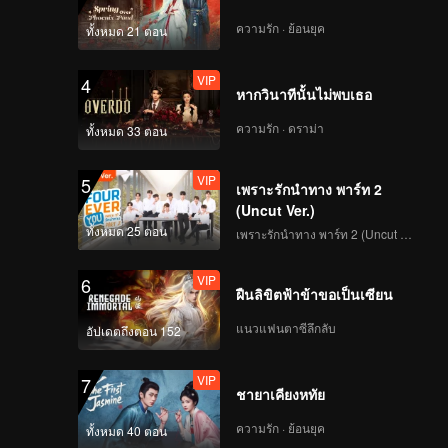
VIP
VIP
ความรัก · ย้อนยุค
ทั้งหมด 21 ตอน
261
262
VIP
4
VIP
VIP
หากวินาทีนั้นไม่พบเธอ
263
264
ความรัก · ดราม่า
ทั้งหมด 33 ตอน
VIP
VIP
265
266
VIP
5
เพราะรักนำทาง พาร์ท 2
(Uncut Ver.)
VIP
VIP
ทั้งหมด 25 ตอน
267
268
เพราะรักนำทาง พาร์ท 2 (Uncut Ver.)
VIP
6
VIP
VIP
ฝืนลิขิตฟ้าข้าขอเป็นเซียน
269
270
แนวแฟนตาซีลึกลับ
อัปเดตถึงตอน 152
VIP
7
ชายาเคียงหทัย
ความรัก · ย้อนยุค
ทั้งหมด 40 ตอน