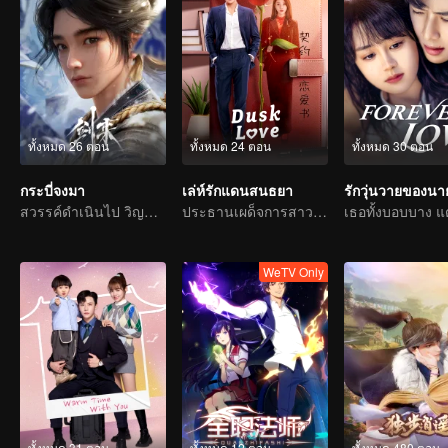
ทั้งหมด 26 ตอน
ทั้งหมด 24 ตอน
ทั้งหมด 30 ตอน
กระบี่จงมา
เล่ห์รักแดนสนธยา
สวรรค์ดำเนินไป วิญญูชนยึดมั่นความมุมานะไม่ท้อถอย
ประธานเผด็จการสาวตกหลุมพรางสัญญารัก
WeTV Only
ทั้งหมด 31 ตอน
ทั้งหมด 12 ตอน
ทั้งหมด 480 ตอน