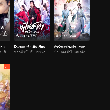
ทั้งหมด 24 ตอน
ทั้งหมด 10 ตอน
รักวุ่นวายของนายบอดี้การ์ด
ฝืนชะตาท้าเป็นเซียน (พากย์ไทย)
ตัวร้ายอย่างข้า...จะหนีเอาตัวรอดยังไงดี
เธอทั้งบอบบาง แต่แข็งแกร่ง
พลิกฟ้าขึ้นเป็นเทพหาใช่เรื่องพิสดารไม่
ข้ามภพเข้าไปหนังสือและเป็นนาง(นาย)ร้ายและโหดร้ายทารุณต่อพระเอก
VIP