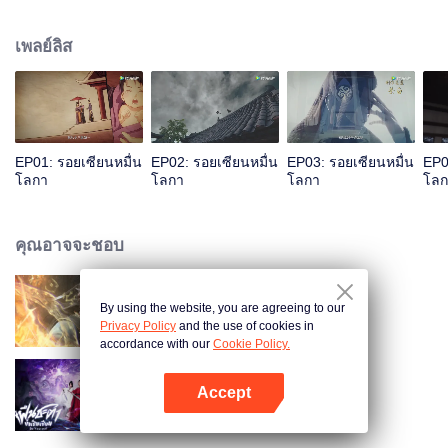
เป็นผลดีต่อการฝึกเคล็ดวิถีสุดสวรรค์ ระหว่างฝึกมีหญิงสาวลึกลับใช้วิชาพาตัวเย่ซิ
งอวิ๋นไปต้องการภาพเทพีเก้าสวรรค์ พัวพันเข้าสู่บุญคุณความแค้นของเหล่ามา
เพลย์ลิส
รกับเย่ซิงอวิ๋น...
EP01: รอยเซียนหมื่น
EP02: รอยเซียนหมื่น
EP03: รอยเซียนหมื่น
EP0
โลกา
โลกา
โลกา
โลก
คุณอาจจะชอบ
By using the website, you are agreeing to our
ผจญภัยโลกอมตะ
Privacy Policy
and the use of cookies in
accordance with our
Cookie Policy.
Accept
ฝืนชะตาท้าเป็นเซียน (พากย์ไทย)
เปิด APP