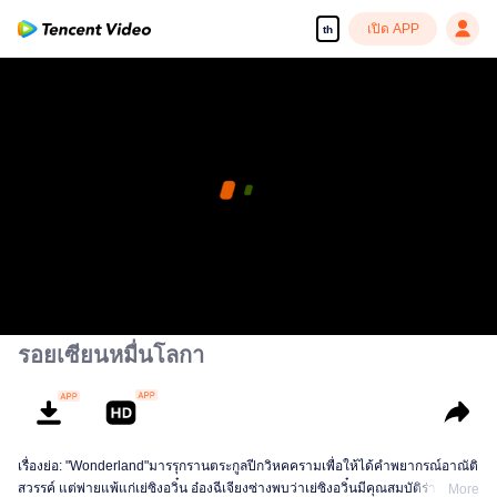
เปิด APP
th
รอยเซียนหมื่นโลกา
เรื่องย่อ: "Wonderland"มารรุกรานตระกูลปีกวิหคครามเพื่อให้ได้คำพยากรณ์อาณัติ
สวรรค์ แต่พ่ายแพ้แก่เย่ซิงอวิ๋น อ๋องฉีเจียงซ่างพบว่าเย่ซิงอวิ๋นมีคุณสมบัติร่างกาย
More