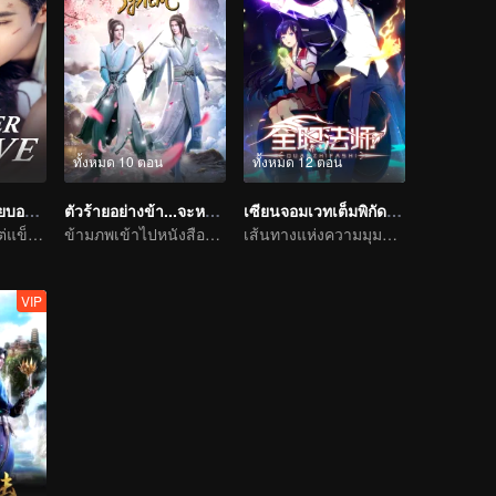
ทั้งหมด 10 ตอน
ทั้งหมด 12 ตอน
รักวุ่นวายของนายบอดี้การ์ด
ตัวร้ายอย่างข้า...จะหนีเอาตัวรอดยังไงดี
เซียนจอมเวทเต็มพิกัด ซีซัน1
เธอทั้งบอบบาง แต่แข็งแกร่ง
ข้ามภพเข้าไปหนังสือและเป็นนาง(นาย)ร้ายและโหดร้ายทารุณต่อพระเอก
เส้นทางแห่งความมุมานะในการฝึกพัฒนาตนเอง
VIP