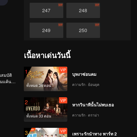
VIP
VIP
247
248
VIP
VIP
249
250
VIP
VIP
251
252
เนื้อหาเด่นวันนี้
VIP
VIP
253
254
VIP
1
บุหงาซ่อนคม
ณสมบัติ
ามแค้น
ความรัก · ย้อนยุค
ทั้งหมด 36 ตอน
VIP
VIP
255
256
VIP
2
หากวินาทีนั้นไม่พบเธอ
VIP
VIP
257
258
ความรัก · ดราม่า
ทั้งหมด 33 ตอน
VIP
VIP
259
260
VIP
3
เพราะรักนำทาง พาร์ท 2