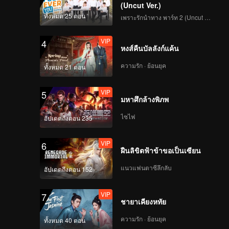
(Uncut Ver.)
VIP
VIP
ทั้งหมด 25 ตอน
เพราะรักนำทาง พาร์ท 2 (Uncut Ver.)
261
262
VIP
4
VIP
VIP
หงส์คืนบัลลังก์แค้น
263
264
ความรัก · ย้อนยุค
ทั้งหมด 21 ตอน
VIP
VIP
265
266
VIP
5
มหาศึกล้างพิภพ
VIP
VIP
ไซไฟ
อัปเดตถึงตอน 235
267
268
VIP
6
VIP
VIP
ฝืนลิขิตฟ้าข้าขอเป็นเซียน
269
270
แนวแฟนตาซีลึกลับ
อัปเดตถึงตอน 152
VIP
7
ชายาเคียงหทัย
ความรัก · ย้อนยุค
ทั้งหมด 40 ตอน