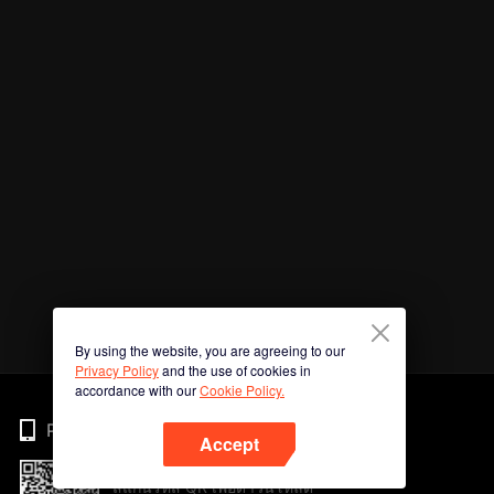
By using the website, you are agreeing to our
Privacy Policy
and the use of cookies in
accordance with our
Cookie Policy.
Phone
Accept
สแกนรหัส QR เพื่อดาวน์โหลด