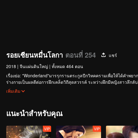
รอยเซียนหมื่นโลกา
ตอนที่ 254
แชร์
2018
|
จีนแผ่นดินใหญ่
|
ทั้งหมด 464 ตอน
เรื่องย่อ: "Wonderland"มารรุกรานตระกูลปีกวิหคครามเพื่อให้ได้คำพยากรณ์
ร่างกายเป็นผลดีต่อการฝึกเคล็ดวิถีสุดสวรรค์ ระหว่างฝึกมีหญิงสาวลึกลั
ของเหล่ามารกับเย่ซิงอวิ๋น...
เพิ่มเติม
แนะนำสำหรับคุณ
VIP
VIP