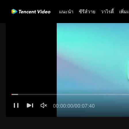
แนะนำ
ซีรีส์วาย
วาไรตี้
เพิ่ม