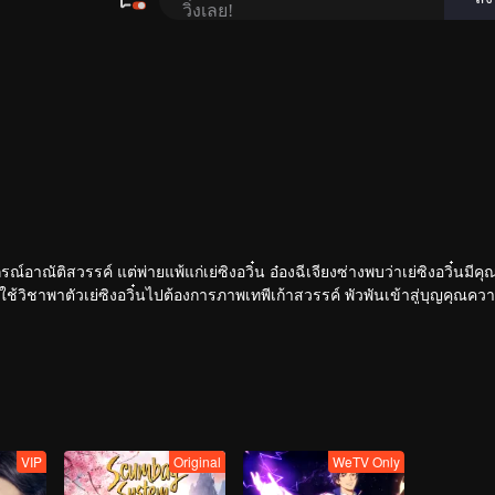
อาณัติสวรรค์ แต่พ่ายแพ้แก่เย่ซิงอวิ๋น อ๋องฉีเจียงซ่างพบว่าเย่ซิงอวิ๋นมีคุ
บใช้วิชาพาตัวเย่ซิงอวิ๋นไปต้องการภาพเทพีเก้าสวรรค์ พัวพันเข้าสู่บุญคุณคว
VIP
Original
WeTV Only