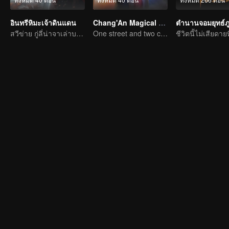
อินทรีหิมะเจ้าดินแดน
Chang'An Magical Street
สวีข่าย กู่ลี่น่าจาเล่าบรรยายเทพนิยายเลือดร้อนอันสุดแสนประทับใจ
One street and two circles, alternating day and night.