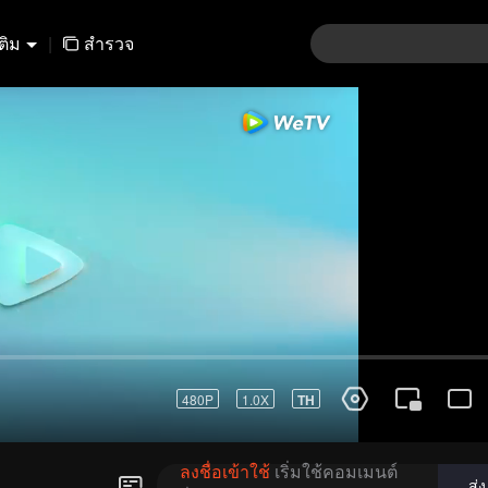
เติม
|
สำรวจ
01-30
31-60
61-90
91-120
121-15