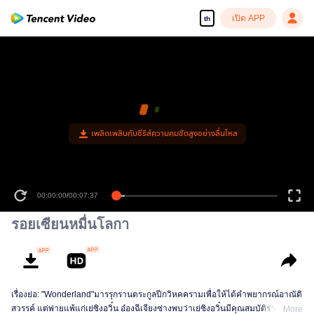
เปิด APP
th
00:00:00
/
00:07:37
รอยเซียนหมื่นโลกา
เรื่องย่อ: "Wonderland"มารรุกรานตระกูลปีกวิหคครามเพื่อให้ได้คำพยากรณ์อาณัติ
สวรรค์ แต่พ่ายแพ้แก่เย่ซิงอวิ๋น อ๋องฉีเจียงซ่างพบว่าเย่ซิงอวิ๋นมีคุณสมบัติร่างกาย
More