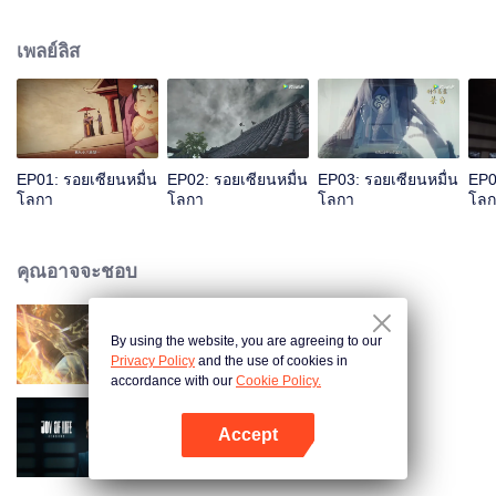
เป็นผลดีต่อการฝึกเคล็ดวิถีสุดสวรรค์ ระหว่างฝึกมีหญิงสาวลึกลับใช้วิชาพาตัวเย่ซิ
งอวิ๋นไปต้องการภาพเทพีเก้าสวรรค์ พัวพันเข้าสู่บุญคุณความแค้นของเหล่ามา
เพลย์ลิส
รกับเย่ซิงอวิ๋น...
EP01: รอยเซียนหมื่น
EP02: รอยเซียนหมื่น
EP03: รอยเซียนหมื่น
EP0
โลกา
โลกา
โลกา
โลก
คุณอาจจะชอบ
By using the website, you are agreeing to our
ผจญภัยโลกอมตะ
Privacy Policy
and the use of cookies in
accordance with our
Cookie Policy.
Accept
Joy of Life S2
เปิด APP