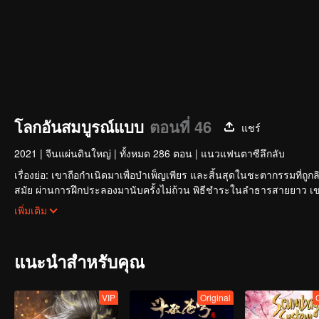
โลกอันสมบูรณ์แบบ
ตอนที่ 46
แชร์
2021
|
จีนแผ่นดินใหญ่
|
ทั้งหมด 286 ตอน
|
แนวแฟนตาซีลึกลับ
เรื่องย่อ: เขาถือกำเนิดมาเพื่อบำเพ็ญเพียร และสิ้นสุดในชะตากรรมที
สมัย ผ่านการฝึกประลองมานับครั้งไม่ถ้วน พิธีชำระในลำธารสายยาว เข
สว่างพร่างพราวและสร้างตำนานที่ไม่รู้จบอย่างไร
เพิ่มเติม
แนะนำสำหรับคุณ
VIP
Original