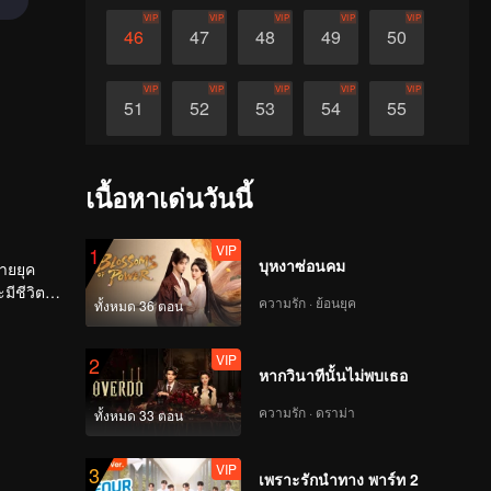
VIP
VIP
VIP
VIP
VIP
46
47
48
49
50
VIP
VIP
VIP
VIP
VIP
51
52
53
54
55
VIP
VIP
VIP
VIP
VIP
56
57
58
59
60
เนื้อหาเด่นวันนี้
VIP
1
บุหงาซ่อนคม
ายยุค
ชีวิตที่
ความรัก · ย้อนยุค
ทั้งหมด 36 ตอน
VIP
2
หากวินาทีนั้นไม่พบเธอ
ความรัก · ดราม่า
ทั้งหมด 33 ตอน
VIP
3
เพราะรักนำทาง พาร์ท 2