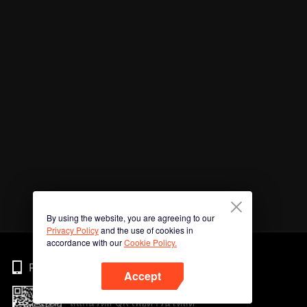
By using the website, you are agreeing to our
Privacy Policy
and the use of cookies in
accordance with our
Cookie Policy.
Phone
Accept
สแกนรหัส QR เพื่อดาวน์โหลด