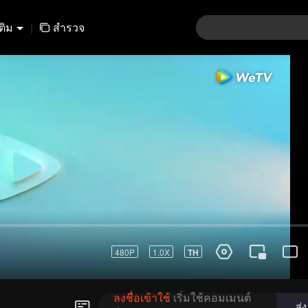
เติม
|
สำรวจ