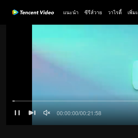
แนะนำ
ซีรีส์วาย
วาไรตี้
เพิ่ม