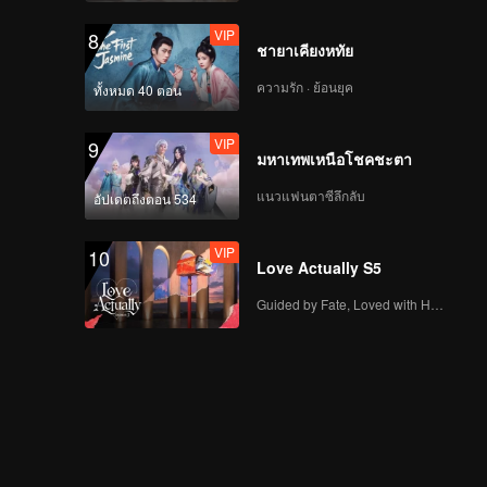
VIP
8
ชายาเคียงหทัย
ความรัก · ย้อนยุค
ทั้งหมด 40 ตอน
VIP
9
มหาเทพเหนือโชคชะตา
แนวแฟนตาซีลึกลับ
อัปเดตถึงตอน 534
VIP
10
Love Actually S5
Guided by Fate, Loved with Heart