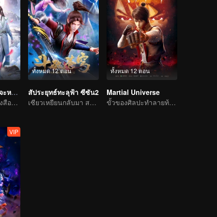
ทั้งหมด 12 ตอน
ทั้งหมด 12 ตอน
ตัวร้ายอย่างข้า...จะหนีเอาตัวรอดยังไงดี
สัประยุทธ์ทะลุฟ้า ซีซัน2
Martial Universe
ข้ามภพเข้าไปหนังสือและเป็นนาง(นาย)ร้ายและโหดร้ายทารุณต่อพระเอก
เซียวเหยียนกลับมา สถานการณ์ผันแปรอย่างคาดกันไม่ถึง
ขั้วของศิลปะทำลายท้องฟ้าและย้ายจักรวาล
VIP