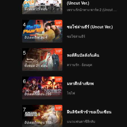
(Uncut Ver.)
ทั้งหมด 25 ตอน
เพราะรักนำทาง พาร์ท 2 (Uncut Ver.)
VIP
4
ซอโซ่ล่ามธีร์ (Uncut Ver.)
ซอโซ่ล่ามธีร์
อัปเดตถึงตอน 4
VIP
5
หงส์คืนบัลลังก์แค้น
ความรัก · ย้อนยุค
ทั้งหมด 21 ตอน
VIP
6
มหาศึกล้างพิภพ
ไซไฟ
อัปเดตถึงตอน 235
VIP
7
ฝืนลิขิตฟ้าข้าขอเป็นเซียน
แนวแฟนตาซีลึกลับ
อัปเดตถึงตอน 152