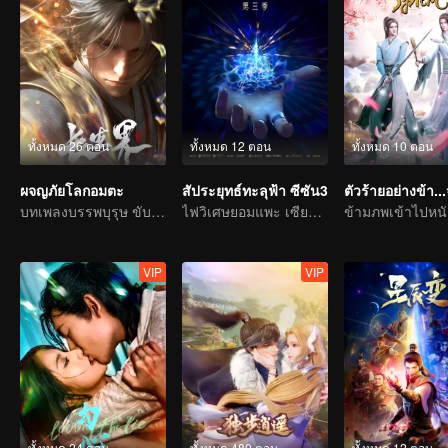
ทั้งหมด 26 ตอน
ทั้งหมด 12 ตอน
ทั้งหมด 10 ตอน
ผจญภัยโลกอมตะ
สัประยุทธ์ทะลุฟ้า ซีซัน3
บทเพลงบรรพบุรุษ ขับขานด้วยเลือดและน้ำตา
ไฟวิเศษยอมแพะ เซียวเหยียนรู้ซึ้งและใช้เป็นทักษะพุทธพิโรธบัวไฟ
VIP
VIP
ทั้งหมด 24 ตอน
ทั้งหมด 480 ตอน
ทั้งหมด 12 ตอน