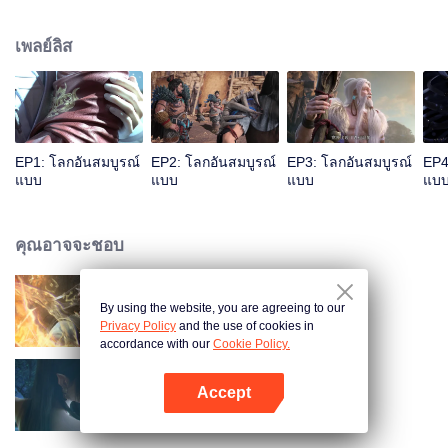
การฝึกประลองมานับครั้งไม่ถ้วน พิธีชำระในลำธารสายยาว เขากลายเป็นความ
บรรพกาล กลายเป็นความอิสระ มาดูกันว่าพระเอกสือเฮ่าจะมีชีวิตที่สว่างพร่างพราว
เพลย์ลิส
และสร้างตำนานที่ไม่รู้จบอย่างไร
EP1: โลกอันสมบูรณ์
EP2: โลกอันสมบูรณ์
EP3: โลกอันสมบูรณ์
EP4
แบบ
แบบ
แบบ
แบ
คุณอาจจะชอบ
By using the website, you are agreeing to our
ผจญภัยโลกอมตะ
Privacy Policy
and the use of cookies in
accordance with our
Cookie Policy.
Accept
สัประยุทธ์ทะลุฟ้า ซีซัน3
เปิด APP