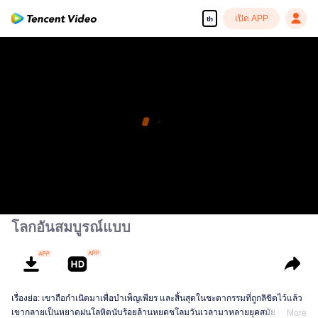
เปิด APP
th
โลกอันสมบูรณ์แบบ
เรื่องย่อ: เขาถือกำเนิดมาเพื่อบำเพ็ญเพียร และสิ้นสุดในชะตากรรมที่ถูกลิขิตไว้แล้ว
เขากลายเป็นหยาดฝนโลหิตนับร้อยล้านหยดชโลมวันเวลามาหลายยุคสมัย ผ่าน
More