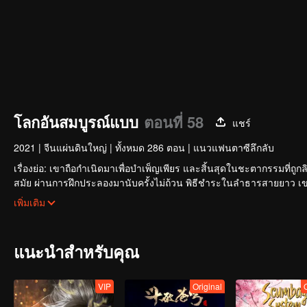
โลกอันสมบูรณ์แบบ
ตอนที่ 58
แชร์
2021
|
จีนแผ่นดินใหญ่
|
ทั้งหมด 286 ตอน
|
แนวแฟนตาซีลึกลับ
เรื่องย่อ: เขาถือกำเนิดมาเพื่อบำเพ็ญเพียร และสิ้นสุดในชะตากรรมที
สมัย ผ่านการฝึกประลองมานับครั้งไม่ถ้วน พิธีชำระในลำธารสายยาว เข
สว่างพร่างพราวและสร้างตำนานที่ไม่รู้จบอย่างไร
เพิ่มเติม
แนะนำสำหรับคุณ
VIP
Original