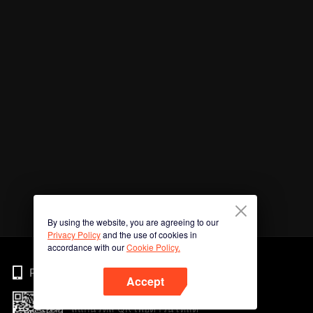
By using the website, you are agreeing to our
Privacy Policy
and the use of cookies in
accordance with our
Cookie Policy.
Phone
Accept
สแกนรหัส QR เพื่อดาวน์โหลด