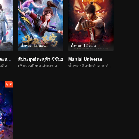
ทั้งหมด 12 ตอน
ทั้งหมด 12 ตอน
ตัวร้ายอย่างข้า...จะหนีเอาตัวรอดยังไงดี
สัประยุทธ์ทะลุฟ้า ซีซัน2
Martial Universe
ข้ามภพเข้าไปหนังสือและเป็นนาง(นาย)ร้ายและโหดร้ายทารุณต่อพระเอก
เซียวเหยียนกลับมา สถานการณ์ผันแปรอย่างคาดกันไม่ถึง
ขั้วของศิลปะทำลายท้องฟ้าและย้ายจักรวาล
VIP