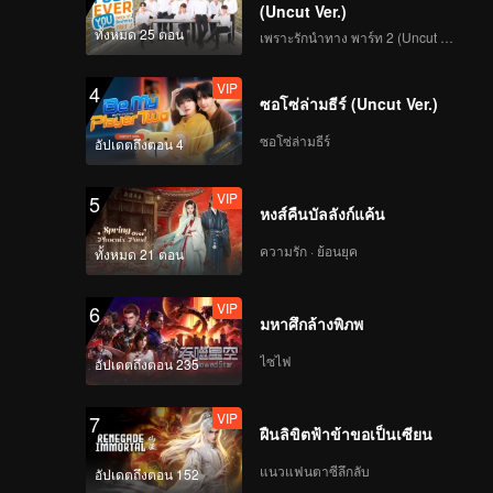
(Uncut Ver.)
ทั้งหมด 25 ตอน
เพราะรักนำทาง พาร์ท 2 (Uncut Ver.)
VIP
4
ซอโซ่ล่ามธีร์ (Uncut Ver.)
ซอโซ่ล่ามธีร์
อัปเดตถึงตอน 4
VIP
5
หงส์คืนบัลลังก์แค้น
ความรัก · ย้อนยุค
ทั้งหมด 21 ตอน
VIP
6
มหาศึกล้างพิภพ
ไซไฟ
อัปเดตถึงตอน 235
VIP
7
ฝืนลิขิตฟ้าข้าขอเป็นเซียน
แนวแฟนตาซีลึกลับ
อัปเดตถึงตอน 152