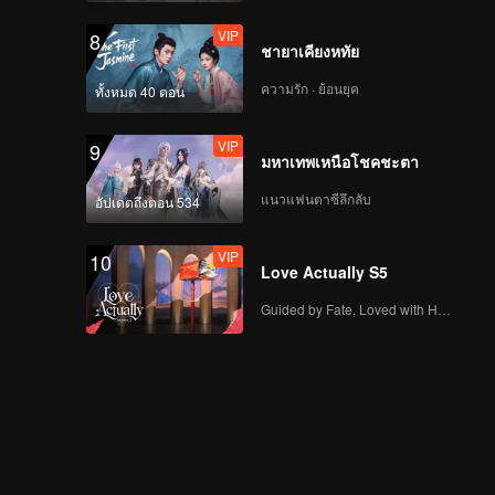
VIP
8
ชายาเคียงหทัย
ความรัก · ย้อนยุค
ทั้งหมด 40 ตอน
VIP
9
มหาเทพเหนือโชคชะตา
แนวแฟนตาซีลึกลับ
อัปเดตถึงตอน 534
VIP
10
Love Actually S5
Guided by Fate, Loved with Heart