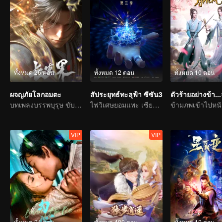
ทั้งหมด 26 ตอน
ทั้งหมด 12 ตอน
ทั้งหมด 10 ตอน
ผจญภัยโลกอมตะ
สัประยุทธ์ทะลุฟ้า ซีซัน3
บทเพลงบรรพบุรุษ ขับขานด้วยเลือดและน้ำตา
ไฟวิเศษยอมแพะ เซียวเหยียนรู้ซึ้งและใช้เป็นทักษะพุทธพิโรธบัวไฟ
VIP
VIP
ทั้งหมด 24 ตอน
ทั้งหมด 480 ตอน
ทั้งหมด 12 ตอน