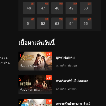
VIP
VIP
VIP
VIP
VIP
46
47
48
49
50
VIP
VIP
VIP
VIP
VIP
51
52
53
54
55
VIP
VIP
VIP
VIP
VIP
56
57
58
59
60
เนื้อหาเด่นวันนี้
VIP
1
บุหงาซ่อนคม
ายยุค
ชีวิตที่
ความรัก · ย้อนยุค
ทั้งหมด 36 ตอน
VIP
2
หากวินาทีนั้นไม่พบเธอ
ความรัก · ดราม่า
ทั้งหมด 33 ตอน
VIP
3
เพราะรักนำทาง พาร์ท 2