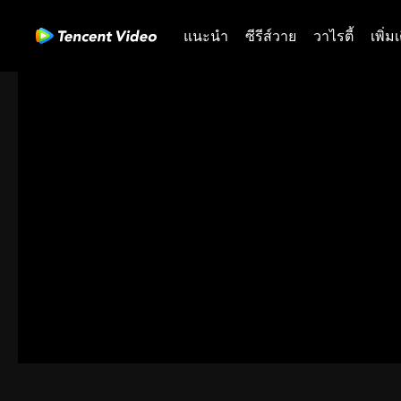
แนะนำ
ซีรีส์วาย
วาไรตี้
เพิ่ม