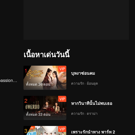
เนื้อหาเด่นวันนี้
VIP
1
บุหงาซ่อนคม
passion is
ความรัก · ย้อนยุค
ทั้งหมด 36 ตอน
VIP
2
หากวินาทีนั้นไม่พบเธอ
ความรัก · ดราม่า
ทั้งหมด 33 ตอน
VIP
3
เพราะรักนำทาง พาร์ท 2