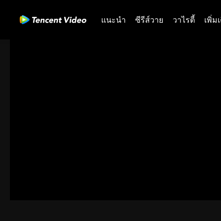
แนะนำ
ซีรีส์วาย
วาไรตี้
เพิ่ม