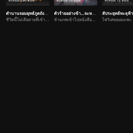
ตำนานจอมยุทธ์ภูตถังซาน
ตัวร้ายอย่างข้า...จะหนีเอาตัวรอดยังไงดี
สัประยุทธ์ทะลุฟ้า
ชีวิตนี้ไม่เสียดายที่เข้านิกายถัง
ข้ามภพเข้าไปหนังสือและเป็นนาง(นาย)ร้ายและโหดร้ายทารุณต่อพระเอก