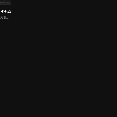
 ซีซัน3
ไฟวิเศษยอมแพะ เซียวเหยียนรู้ซึ้งและใช้เป็นทักษะพุทธพิโรธบัวไฟ