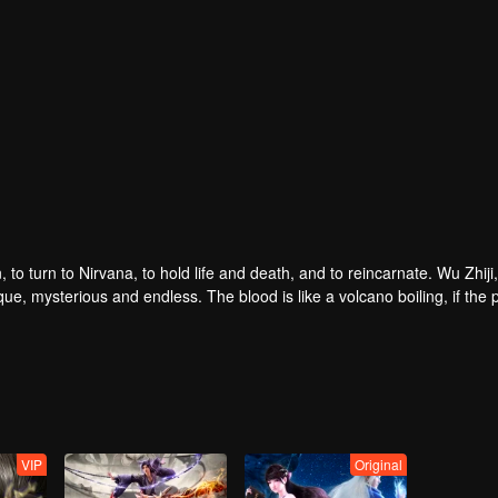
n, to turn to Nirvana, to hold life and death, and to reincarnate. Wu Zhiji,
ue, mysterious and endless. The blood is like a volcano boiling, if the 
VIP
Original