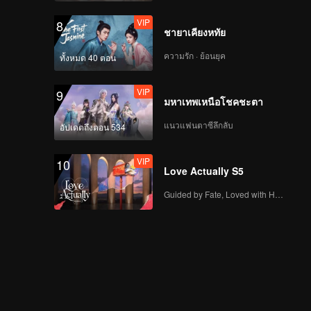
VIP
8
ชายาเคียงหทัย
ความรัก · ย้อนยุค
ทั้งหมด 40 ตอน
VIP
9
มหาเทพเหนือโชคชะตา
แนวแฟนตาซีลึกลับ
อัปเดตถึงตอน 534
VIP
10
Love Actually S5
Guided by Fate, Loved with Heart