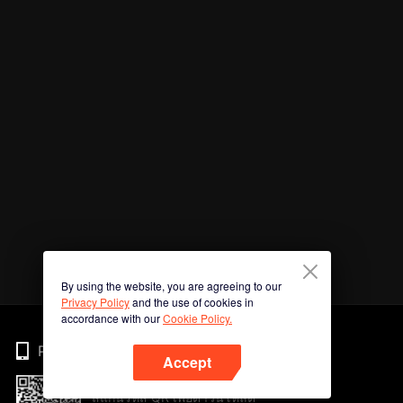
By using the website, you are agreeing to our
Privacy Policy
and the use of cookies in
accordance with our
Cookie Policy.
Phone
Accept
สแกนรหัส QR เพื่อดาวน์โหลด