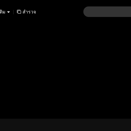
เติม
|
สำรวจ