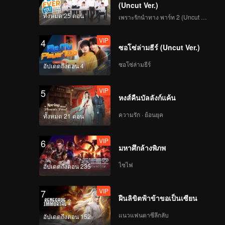
(Uncut Ver.)
ทั้งหมด 25 ตอน
เพราะรักนำทาง พาร์ท 2 (Uncut Ver.)
VIP
4
ซอโซ่ล่ามธีร์ (Uncut Ver.)
ซอโซ่ล่ามธีร์
อัปเดตถึงตอน 4
VIP
5
หงส์คืนบัลลังก์แค้น
ความรัก · ย้อนยุค
ทั้งหมด 21 ตอน
VIP
6
มหาศึกล้างพิภพ
ไซไฟ
อัปเดตถึงตอน 235
VIP
7
ฝืนลิขิตฟ้าข้าขอเป็นเซียน
แนวแฟนตาซีลึกลับ
อัปเดตถึงตอน 152