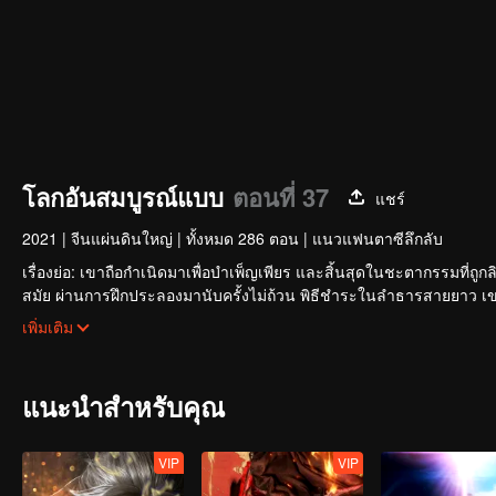
โลกอันสมบูรณ์แบบ
ตอนที่ 37
แชร์
2021
|
จีนแผ่นดินใหญ่
|
ทั้งหมด 286 ตอน
|
แนวแฟนตาซีลึกลับ
เรื่องย่อ: เขาถือกำเนิดมาเพื่อบำเพ็ญเพียร และสิ้นสุดในชะตากรรมที
สมัย ผ่านการฝึกประลองมานับครั้งไม่ถ้วน พิธีชำระในลำธารสายยาว เข
สว่างพร่างพราวและสร้างตำนานที่ไม่รู้จบอย่างไร
เพิ่มเติม
แนะนำสำหรับคุณ
VIP
VIP