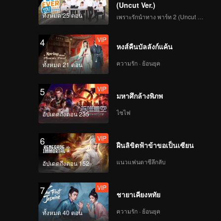
(Uncut Ver.)
ทั้งหมด 25 ตอน
เพราะรักนำทาง พาร์ท 2 (Uncut Ver.)
VIP
4
หงส์คืนบัลลังก์แค้น
ความรัก · ย้อนยุค
ทั้งหมด 21 ตอน
VIP
5
มหาศึกล้างพิภพ
ไซไฟ
อัปเดตถึงตอน 235
VIP
6
ฝืนลิขิตฟ้าข้าขอเป็นเซียน
แนวแฟนตาซีลึกลับ
อัปเดตถึงตอน 152
VIP
7
ชายาเคียงหทัย
ความรัก · ย้อนยุค
ทั้งหมด 40 ตอน