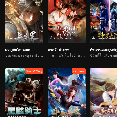
ทั้งหมด 26 ตอน
ทั้งหมด 24 ตอน
ทั้งหมด 266 ตอน
ผจญภัยโลกอมตะ
ทาสรักฝ่าบาท
บทเพลงบรรพบุรุษ ขับขานด้วยเลือดและน้ำตา
วาสนาเกิดในรั้วบ้าน รักสลายที่ตำหนักบูรพา
WeTV Only
Original
อัปเดตถึงตอน 7
ทั้งหมด 12 ตอน
ทั้งหมด 480 ตอน