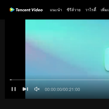
แนะนำ
ซีรีส์วาย
วาไรตี้
เพิ่ม