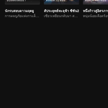
นักรบสยบดาวมฤตยู
สัประยุทธ์ทะลุฟ้า ซีซัน2
หนึ่งก้าวสู่อิสรภ
การผจญภัยแห่งกาแล็กซี่: ศึกเลือดบนซากปรักหักพัง!
เซียวเหยียนกลับมา สถานการณ์ผันแปรอย่างคาดกันไม่ถึง