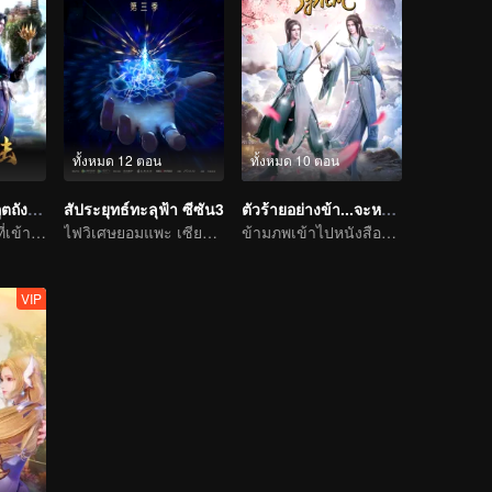
ทั้งหมด 12 ตอน
ทั้งหมด 10 ตอน
ตำนานจอมยุทธ์ภูตถังซาน
สัประยุทธ์ทะลุฟ้า ซีซัน3
ตัวร้ายอย่างข้า...จะหนีเอาตัวรอดยังไงดี
ชีวิตนี้ไม่เสียดายที่เข้านิกายถัง
ไฟวิเศษยอมแพะ เซียวเหยียนรู้ซึ้งและใช้เป็นทักษะพุทธพิโรธบัวไฟ
ข้ามภพเข้าไปหนังสือและเป็นนาง(นาย)ร้ายและโหดร้ายทารุณต่อพระเอก
VIP