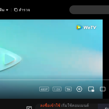
เติม
|
สำรวจ