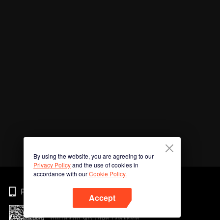
By using the website, you are agreeing to our
Privacy Policy
and the use of cookies in
accordance with our
Cookie Policy.
Phone
Accept
สแกนรหัส QR เพื่อดาวน์โหลด