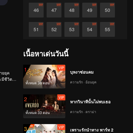
VIP
VIP
VIP
VIP
VIP
46
47
48
49
50
VIP
VIP
VIP
VIP
VIP
51
52
53
54
55
VIP
VIP
VIP
VIP
VIP
56
57
58
59
60
เนื้อหาเด่นวันนี้
VIP
1
บุหงาซ่อนคม
ายยุค
ชีวิตที่
ความรัก · ย้อนยุค
ทั้งหมด 36 ตอน
VIP
2
หากวินาทีนั้นไม่พบเธอ
ความรัก · ดราม่า
ทั้งหมด 33 ตอน
VIP
3
เพราะรักนำทาง พาร์ท 2