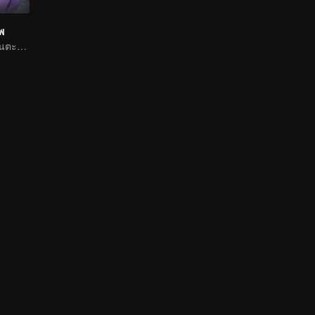
าพ
หนุ่มน้อยเลือดร้อนตะลุยโลกธุลีแดง