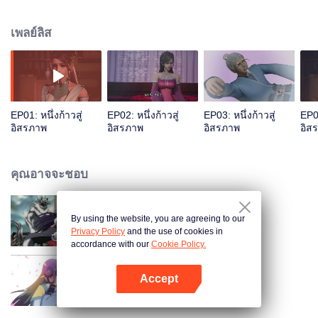
ชะตาคอยเก็บเกี่ยวแก่นแท้ของโลกและทำลายมันทิ้ง จนกระทั่งเย่อวี่ปรากฏตัว ใน
ขณะเขาเปิดเผยม้วนภาพระดับมหากาพย์ เขาได้เติบโตท่ามกลางโลกอันกว้างใหญ่
เพลย์ลิส
ชำระโพธิจิต สุดท้ายได้ต่อสู้กับจ้าวผู้กุมชะตา
EP01: หนึ่งก้าวสู่
EP02: หนึ่งก้าวสู่
EP03: หนึ่งก้าวสู่
EP04
อิสรภาพ
อิสรภาพ
อิสรภาพ
อิส
คุณอาจจะชอบ
By using the website, you are agreeing to our
เซียนจอมเวทเต็มพิกัด ซีซัน2
Privacy Policy
and the use of cookies in
accordance with our
Cookie Policy.
Accept
บล็อกเกอร์สาวทะลุมิติ
เปิด APP