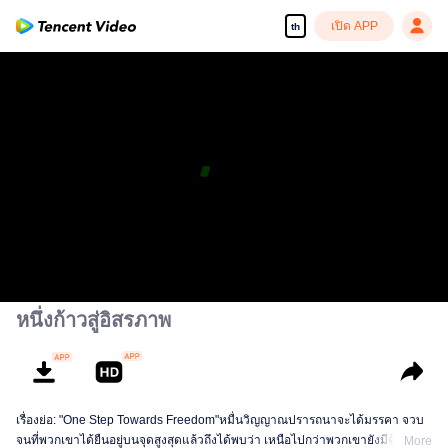
เปิด APP
th
หนึ่งก้าวสู่อิสรภาพ
เรื่องย่อ: "One Step Towards Freedom"หมื่นวิญญาณปรารถนาจะได้มรรคา จวบ
จนที่พวกเขาได้ยืนอยู่บนจุดสูงสุดแล้วถึงได้พบว่า เหนือไปกว่าพวกเขายังมีจ้าวผู้กุม
More