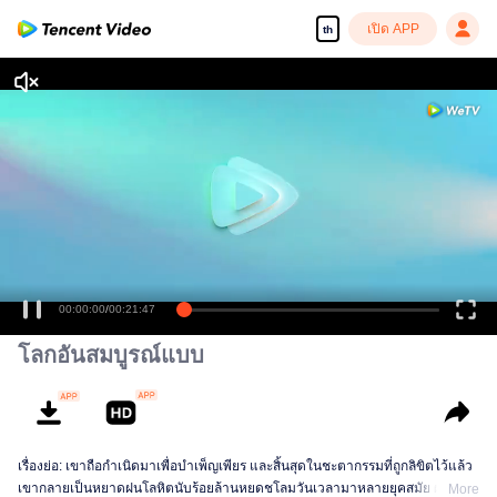
เปิด APP
th
โลกอันสมบูรณ์แบบ
เรื่องย่อ: เขาถือกำเนิดมาเพื่อบำเพ็ญเพียร และสิ้นสุดในชะตากรรมที่ถูกลิขิตไว้แล้ว
เขากลายเป็นหยาดฝนโลหิตนับร้อยล้านหยดชโลมวันเวลามาหลายยุคสมัย ผ่าน
More