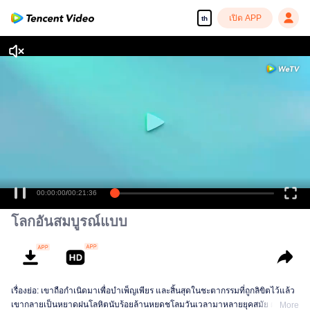
เปิด APP
th
00:00:00
/
00:21:36
โลกอันสมบูรณ์แบบ
เรื่องย่อ: เขาถือกำเนิดมาเพื่อบำเพ็ญเพียร และสิ้นสุดในชะตากรรมที่ถูกลิขิตไว้แล้ว
เขากลายเป็นหยาดฝนโลหิตนับร้อยล้านหยดชโลมวันเวลามาหลายยุคสมัย ผ่าน
More