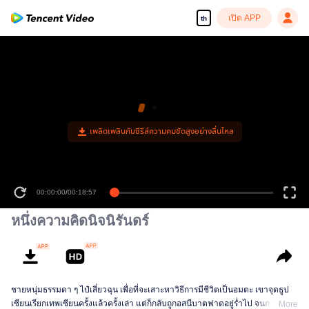
เปิด APP
th
00:00:00
/
00:18:57
หนึ่งความคิดนิจนิรันดร์
ชายหนุ่มธรรมดา ๆ ไป๋เสี่ยวฉุน เพื่อที่จะเสาะหาวิธีการมีชีวิตเป็นอมตะ เขาจุดธูป
เซียนเรียกเทพเซียนครั้งแล้วครั้งเล่า แต่ก็กลับถูกอสนีบาตฟาดอยู่ร่ำไป จนกระทั่ง
More