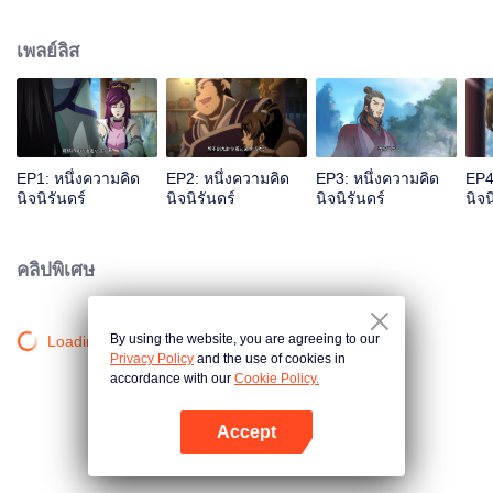
เจ้าสำนักหลี่ชิงโหวผู้นำทางปรากฏตัวขึ้น...แอนิเมชันสุดฮา ฉบับบำเพ็ญเซียน
เหมาอารมณ์ขันในหน้าร้อนนี้ของคุณ!
เพลย์ลิส
EP1: หนึ่งความคิด
EP2: หนึ่งความคิด
EP3: หนึ่งความคิด
EP4
นิจนิรันดร์
นิจนิรันดร์
นิจนิรันดร์
นิจน
คลิปพิเศษ
By using the website, you are agreeing to our
Loading…
Privacy Policy
and the use of cookies in
accordance with our
Cookie Policy.
Accept
เปิด APP