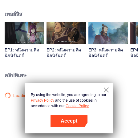
เจ้าสำนักหลี่ชิงโหวผู้นำทางปรากฏตัวขึ้น...แอนิเมชันสุดฮา ฉบับบำเพ็ญเซียน
เหมาอารมณ์ขันในหน้าร้อนนี้ของคุณ!
เพลย์ลิส
EP1: หนึ่งความคิด
EP2: หนึ่งความคิด
EP3: หนึ่งความคิด
EP4
นิจนิรันดร์
นิจนิรันดร์
นิจนิรันดร์
นิจน
คลิปพิเศษ
By using the website, you are agreeing to our
Loading…
Privacy Policy
and the use of cookies in
accordance with our
Cookie Policy.
Accept
เปิด APP