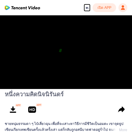
เปิด APP
th
หนึ่งความคิดนิจนิรันดร์
ชายหนุ่มธรรมดา ๆ ไป๋เสี่ยวฉุน เพื่อที่จะเสาะหาวิธีการมีชีวิตเป็นอมตะ เขาจุดธูป
เซียนเรียกเทพเซียนครั้งแล้วครั้งเล่า แต่ก็กลับถูกอสนีบาตฟาดอยู่ร่ำไป จนกระทั่ง
More