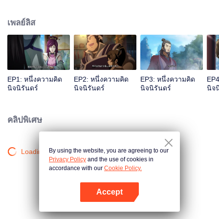
เจ้าสำนักหลี่ชิงโหวผู้นำทางปรากฏตัวขึ้น...แอนิเมชันสุดฮา ฉบับบำเพ็ญเซียน
เหมาอารมณ์ขันในหน้าร้อนนี้ของคุณ!
เพลย์ลิส
EP1: หนึ่งความคิด
EP2: หนึ่งความคิด
EP3: หนึ่งความคิด
EP4
นิจนิรันดร์
นิจนิรันดร์
นิจนิรันดร์
นิจน
คลิปพิเศษ
By using the website, you are agreeing to our
Loading…
Privacy Policy
and the use of cookies in
accordance with our
Cookie Policy.
Accept
เปิด APP