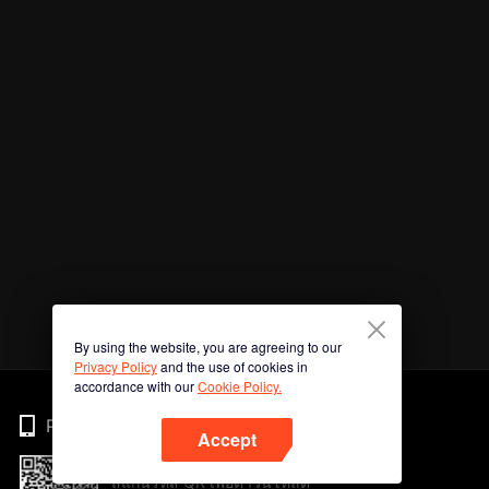
By using the website, you are agreeing to our
Privacy Policy
and the use of cookies in
accordance with our
Cookie Policy.
Phone
Accept
สแกนรหัส QR เพื่อดาวน์โหลด