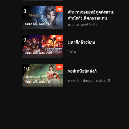
VIP
8
ตำนานจอมยุทธ์ภูตถังซาน:
สำนักถังเลิศภพจบแดน
อัปเดตถึงตอน 165
แนวแฟนตาซีลึกลับ
VIP
9
มหาศึกล้างพิภพ
ไซไฟ
อัปเดตถึงตอน 235
VIP
10
หงส์เหนือบัลลังก์
ความรัก · ย้อนยุค · แฟนตาซี
อัปเดตถึงตอน 10