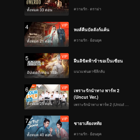
ความรัก · ดราม่า
ทั้งหมด 33 ตอน
VIP
4
หงส์คืนบัลลังก์แค้น
ความรัก · ย้อนยุค
ทั้งหมด 21 ตอน
VIP
5
ฝืนลิขิตฟ้าข้าขอเป็นเซียน
แนวแฟนตาซีลึกลับ
อัปเดตถึงตอน 153
VIP
6
เพราะรักนำทาง พาร์ท 2
(Uncut Ver.)
ทั้งหมด 25 ตอน
เพราะรักนำทาง พาร์ท 2 (Uncut Ver.)
VIP
7
ชายาเคียงหทัย
ความรัก · ย้อนยุค
ทั้งหมด 40 ตอน