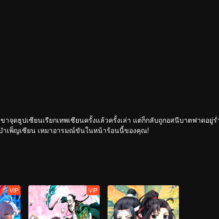
เขาจุดธูปเซียนเรียกเทพเซียนครั้งแล้วครั้งเล่า แต่ก็กลับถูกอสนีบาตฟาดอยู่ร
กระทั่งเจ้าสำนักหลี่ชิงโหวผู้นำทางปรากฏตัวขึ้น...แอนิเมชันสุดฮา ฉบับบำเพ็ญเซียน เหมาอารมณ์ขันในหน้าร้อนนี้ของคุณ!
VIP
VIP