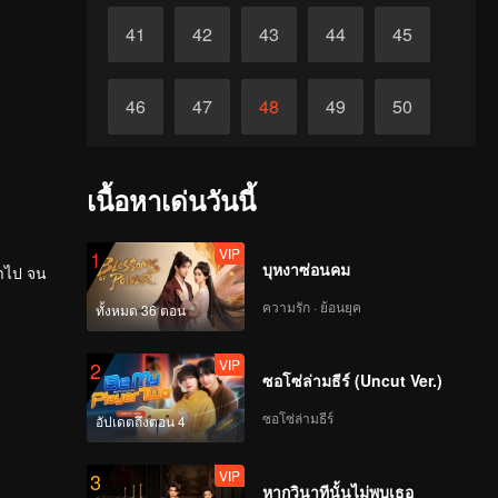
41
42
43
44
45
46
47
48
49
50
51
52
53
54
55
เนื้อหาเด่นวันนี้
56
57
58
59
60
VIP
1
บุหงาซ่อนคม
่ำไป จน
ความรัก · ย้อนยุค
ทั้งหมด 36 ตอน
VIP
2
ซอโซ่ล่ามธีร์ (Uncut Ver.)
ซอโซ่ล่ามธีร์
อัปเดตถึงตอน 4
VIP
3
หากวินาทีนั้นไม่พบเธอ