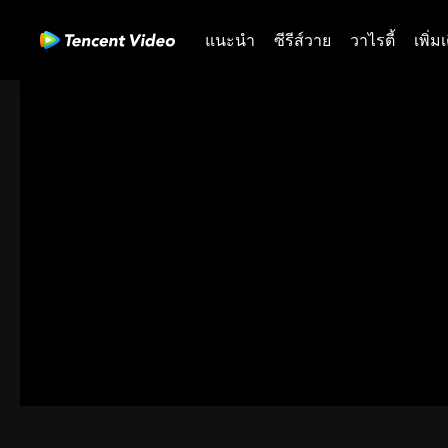
แนะนำ
ซีรีส์วาย
วาไรตี้
เพิ่ม