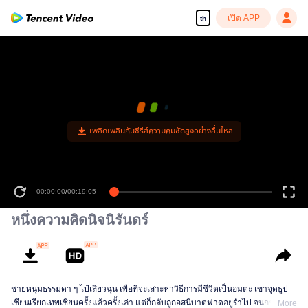
เปิด APP
th
เพลิดเพลินกับซีรีส์ความคมชัดสูงอย่างลื่นไหล
00:00:00
/
00:19:05
หนึ่งความคิดนิจนิรันดร์
ชายหนุ่มธรรมดา ๆ ไป๋เสี่ยวฉุน เพื่อที่จะเสาะหาวิธีการมีชีวิตเป็นอมตะ เขาจุดธูป
เซียนเรียกเทพเซียนครั้งแล้วครั้งเล่า แต่ก็กลับถูกอสนีบาตฟาดอยู่ร่ำไป จนกระทั่ง
More