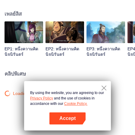
เจ้าสำนักหลี่ชิงโหวผู้นำทางปรากฏตัวขึ้น...แอนิเมชันสุดฮา ฉบับบำเพ็ญเซียน
เหมาอารมณ์ขันในหน้าร้อนนี้ของคุณ!
เพลย์ลิส
EP1: หนึ่งความคิด
EP2: หนึ่งความคิด
EP3: หนึ่งความคิด
EP4
นิจนิรันดร์
นิจนิรันดร์
นิจนิรันดร์
นิจน
คลิปพิเศษ
By using the website, you are agreeing to our
Loading…
Privacy Policy
and the use of cookies in
accordance with our
Cookie Policy.
Accept
เปิด APP