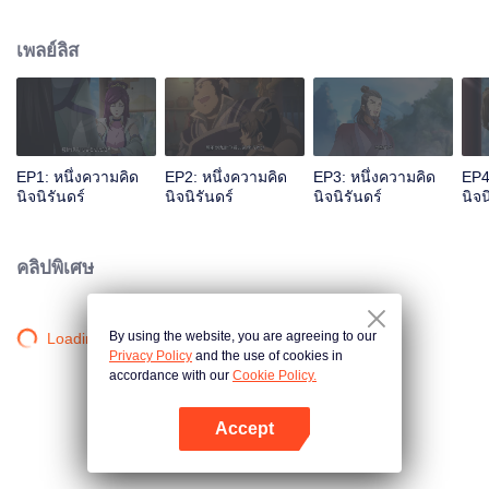
เจ้าสำนักหลี่ชิงโหวผู้นำทางปรากฏตัวขึ้น...แอนิเมชันสุดฮา ฉบับบำเพ็ญเซียน
เหมาอารมณ์ขันในหน้าร้อนนี้ของคุณ!
เพลย์ลิส
EP1: หนึ่งความคิด
EP2: หนึ่งความคิด
EP3: หนึ่งความคิด
EP4
นิจนิรันดร์
นิจนิรันดร์
นิจนิรันดร์
นิจน
คลิปพิเศษ
By using the website, you are agreeing to our
Loading…
Privacy Policy
and the use of cookies in
accordance with our
Cookie Policy.
Accept
เปิด APP