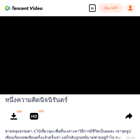
เปิด APP
th
หนึ่งความคิดนิจนิรันดร์
ชายหนุ่มธรรมดา ๆ ไป๋เสี่ยวฉุน เพื่อที่จะเสาะหาวิธีการมีชีวิตเป็นอมตะ เขาจุดธูป
เซียนเรียกเทพเซียนครั้งแล้วครั้งเล่า แต่ก็กลับถูกอสนีบาตฟาดอยู่ร่ำไป จนกระทั่ง
More